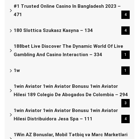
#1 Trusted Online Casino In Bangladesh 2023 –
471
4
180 Slottica Szukasz Kasyna – 134
4
188bet Live Discover The Dynamic World Of Live
Gambling And Casino Interaction – 334
1
1w
1
1win Aviator 1win Aviator Bonusu 1win Aviator
Hilesi 189 Colegio De Abogados De Colombia – 294
3
1win Aviator 1win Aviator Bonusu 1win Aviator
Hilesi Distribuidora Jesa Spa – 111
4
1Win AZ Bonuslar, Mobil Tətbiq və Mərc Marketləri