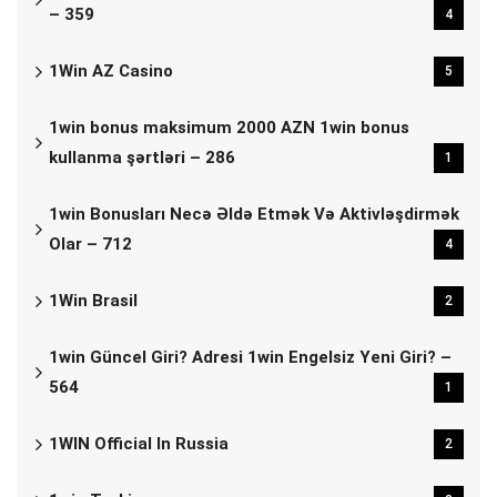
– 359
4
1Win AZ Casino
5
1win bonus maksimum 2000 AZN 1win bonus
kullanma şərtləri – 286
1
1win Bonusları Necə Əldə Etmək Və Aktivləşdirmək
Olar – 712
4
1Win Brasil
2
1win Güncel Giri? Adresi 1win Engelsiz Yeni Giri? –
564
1
1WIN Official In Russia
2