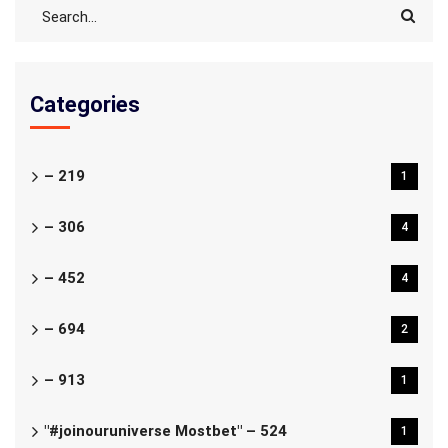
Categories
– 219
1
– 306
4
– 452
4
– 694
2
– 913
1
"#joinouruniverse Mostbet" – 524
1