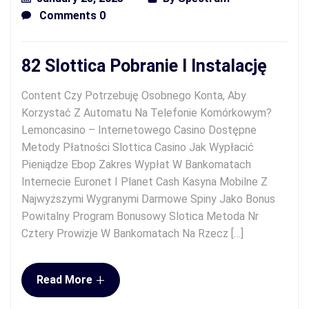
Comments 0
82 Slottica Pobranie I Instalację
Content Czy Potrzebuję Osobnego Konta, Aby
Korzystać Z Automatu Na Telefonie Komórkowym?
Lemoncasino – Internetowego Casino Dostępne
Metody Płatności Slottica Casino Jak Wypłacić
Pieniądze Ebop Zakres Wypłat W Bankomatach
Internecie Euronet I Planet Cash Kasyna Mobilne Z
Najwyższymi Wygranymi Darmowe Spiny Jako Bonus
Powitalny Program Bonusowy Slotica Metoda Nr
Cztery Prowizje W Bankomatach Na Rzecz […]
+
Read More