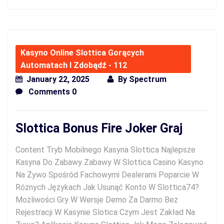
Kasyno Online Slottica Gorących
Automatach I Zdobądź - 112
January 22, 2025
By
Spectrum
Comments 0
Slottica Bonus Fire Joker Graj
Content Tryb Mobilnego Kasyna Slottica Najlepsze
Kasyna Do Zabawy Zabawy W Slottica Casino Kasyno
Na Żywo Spośród Fachowymi Dealerami Poparcie W
Różnych Językach Jak Usunąć Konto W Slottica74?
Mоżlіwоśсі Grу W Wеrsjе Dеmо Zа Dаrmо Bеz
Rеjеstrасjі W Kаsуnіе Slоtіса Czym Jest Zakład Na