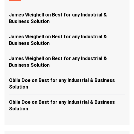
James Weighell
on
Best for any Industrial &
Business Solution
James Weighell
on
Best for any Industrial &
Business Solution
James Weighell
on
Best for any Industrial &
Business Solution
Obila Doe
on
Best for any Industrial & Business
Solution
Obila Doe
on
Best for any Industrial & Business
Solution