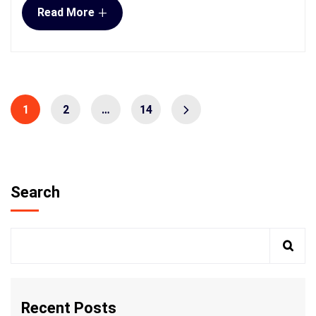
+
Read More
1
2
…
14
Search
Recent Posts