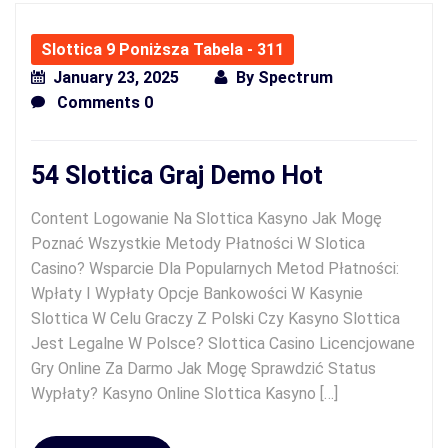
Slottica 9 Poniższa Tabela - 311
January 23, 2025
By
Spectrum
Comments 0
54 Slottica Graj Demo Hot
Content Logowanie Na Slottica Kasyno Jak Mogę
Poznać Wszystkie Metody Płatności W Slotica
Casino? Wsparcie Dla Popularnych Metod Płatności:
Wpłaty I Wypłaty Opcje Bankowości W Kasynie
Slottica W Celu Graczy Z Polski Czy Kasyno Slottica
Jest Legalne W Polsce? Slottica Casino Licencjowane
Gry Online Za Darmo Jak Mogę Sprawdzić Status
Wypłaty? Kasyno Online Slottica Kasyno […]