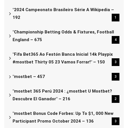
"2024 Campeonato Brasileiro Série A Wikipedia –
192
1
"Championship Betting Odds & Fixtures, Football
England – 675
4
"Fifa Bet365 Ao Festón Banca Inicial 14k Playpix
#mostbet Thirty 05 23 Vamos Forrar!" – 150
3
"mostbet – 457
3
"mostbet 365 Perú 2024 ️: ¿mostbet U Mostbet?
Descubre El Ganador" – 216
2
"mostbet Bonus Code Forbes: Up To $1, 000 New
Participant Promo October 2024 – 136
3