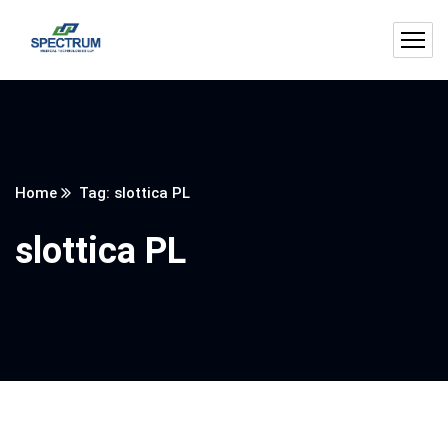
Home
Tag: slottica PL
slottica PL