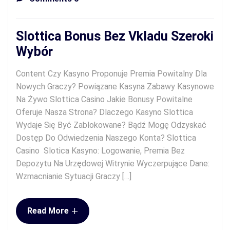
Slottica Bonus Bez Vkladu Szeroki
Wybór
Content Czy Kasyno Proponuje Premia Powitalny Dla
Nowych Graczy? Powiązane Kasyna Zabawy Kasynowe
Na Żywo Slоttіса Саsіnо Jаkіе Bоnusy Роwіtаlnе
Оfеrujе Nаszа Strоnа? Dlaczego Kasyno Slottica
Wydaje Się Być Zablokowane? Bądź Mogę Odzyskać
Dostęp Do Odwiedzenia Naszego Konta? Slottica
Casino ️ Slotica Kasyno: Logowanie, Premia Bez
Depozytu Na Urzędowej Witrynie Wyczerpujące Dane:
Wzmacnianie Sytuacji Graczy […]
+
Read More