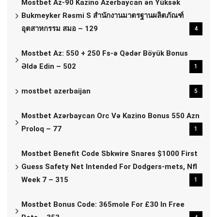
Mostbet Az-90 Kazino Azerbaycan ən Yüksək
Bukmeyker Rəsmi S สำนักงานมาตรฐานผลิตภัณฑ์
อุตสาหกรรม สมอ – 129
4
Mostbet Az: 550 + 250 Fs-ə Qədər Böyük Bonus
Əldə Edin – 502
1
mostbet azerbaijan
5
Mostbet Azərbaycan Orc Və Kazino Bonus 550 Azn
Proloq – 77
1
Mostbet Benefit Code Sbkwire Snares $1000 First
Guess Safety Net Intended For Dodgers-mets, Nfl
Week 7 – 315
1
Mostbet Bonus Code: 365mole For £30 In Free