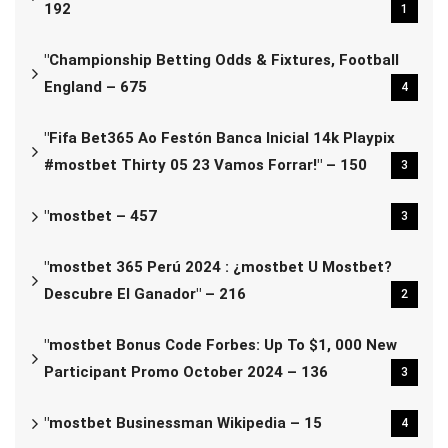
192
1
"Championship Betting Odds & Fixtures, Football
England – 675
4
"Fifa Bet365 Ao Festón Banca Inicial 14k Playpix
#mostbet Thirty 05 23 Vamos Forrar!" – 150
3
"mostbet – 457
3
"mostbet 365 Perú 2024 ️: ¿mostbet U Mostbet?
Descubre El Ganador" – 216
2
"mostbet Bonus Code Forbes: Up To $1, 000 New
Participant Promo October 2024 – 136
3
"mostbet Businessman Wikipedia – 15
4