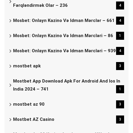
Fərqləndirmək Olar – 236
4
Mosbet: Onlayn Kazino Və Idman Mərclər – 661
4
Mosbet: Onlayn Kazino Və Idman Mərcləri – 86
1
Mosbet: Onlayn Kazino Və Idman Mərcləri – 939
4
mostbet apk
3
Mostbet App Download Apk For Android And Ios In
India 2024 – 741
1
mostbet az 90
3
Mostbet AZ Casino
3