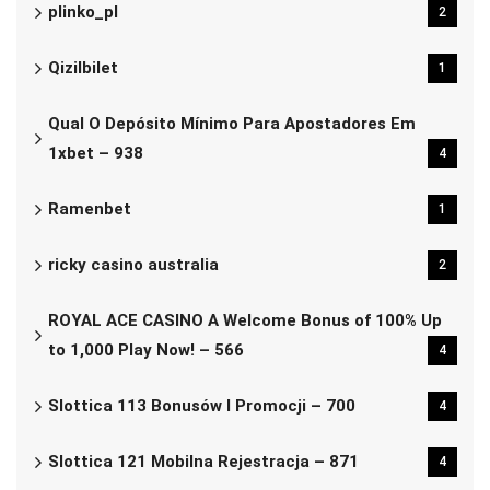
plinko_pl
2
Qizilbilet
1
Qual O Depósito Mínimo Para Apostadores Em
1xbet – 938
4
Ramenbet
1
ricky casino australia
2
ROYAL ACE CASINO A Welcome Bonus of 100% Up
to 1,000 Play Now! – 566
4
Slottica 113 Bonusów I Promocji – 700
4
Slottica 121 Mobilna Rejestracja – 871
4