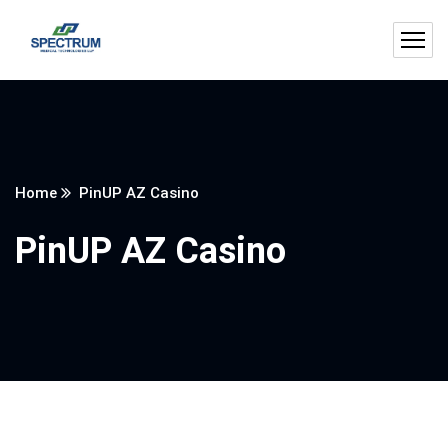
Home
PinUP AZ Casino
PinUP AZ Casino