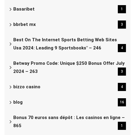
Basaribet
1
bbrbet mx
3
Best On The Internet Sports Betting Web Sites
Usa 2024: Leading 9 Sportsbooks" – 246
4
Betway Promo Code: Unique $250 Bonus Offer July
2024 – 263
3
bizzo casino
4
blog
16
Bonus 70 euros sans dépôt : Les casinos en ligne –
865
1