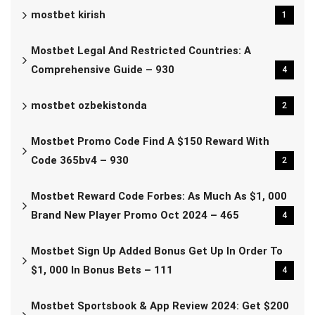
mostbet kirish
1
Mostbet Legal And Restricted Countries: A
Comprehensive Guide – 930
4
mostbet ozbekistonda
2
Mostbet Promo Code Find A $150 Reward With
Code 365bv4 – 930
2
Mostbet Reward Code Forbes: As Much As $1, 000
Brand New Player Promo Oct 2024 – 465
4
Mostbet Sign Up Added Bonus Get Up In Order To
$1, 000 In Bonus Bets – 111
4
Mostbet Sportsbook & App Review 2024: Get $200