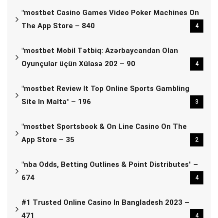
"‎mostbet Casino Games Video Poker Machines On
The App Store – 840
4
"mostbet Mobil Tətbiq: Azərbaycandan Olan
Oyunçular üçün Xülasə 202 – 90
4
"mostbet Review It Top Online Sports Gambling
Site In Malta" – 196
3
"‎mostbet Sportsbook & On Line Casino On The
App Store – 35
2
"nba Odds, Betting Outlines & Point Distributes" –
674
4
#1 Trusted Online Casino In Bangladesh 2023 –
471
4