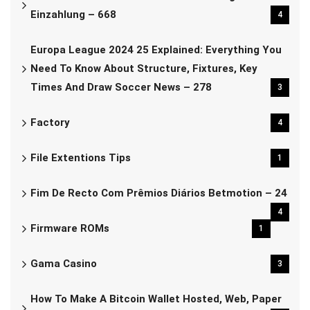
Einzahlung – 668
4
Europa League 2024 25 Explained: Everything You
Need To Know About Structure, Fixtures, Key
Times And Draw Soccer News – 278
3
Factory
4
File Extentions Tips
1
Fim De Recto Com Prêmios Diários Betmotion – 24
4
Firmware ROMs
1
Gama Casino
3
How To Make A Bitcoin Wallet Hosted, Web, Paper