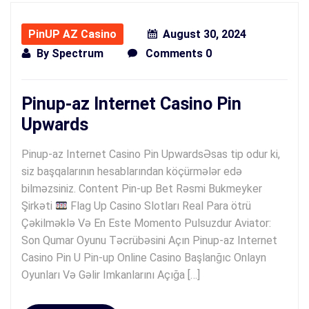
PinUP AZ Casino
August 30, 2024
By
Spectrum
Comments 0
Pinup-az Internet Casino Pin
Upwards
Pinup-az Internet Casino Pin UpwardsƏsas tip odur ki,
siz başqalarının hesablarından köçürmələr edə
bilməzsiniz. Content Pin-up Bet Rəsmi Bukmeyker
Şirkəti
Flag Up Casino Slotları Real Para ötrü
Çəkilməklə Və En Este Momento Pulsuzdur Aviator:
Son Qumar Oyunu Təcrübəsini Açın Pinup-az Internet
Casino Pin U Pin-up Online Casino Başlanğıc Onlayn
Oyunları Və Gəlir Imkanlarını Açığa […]