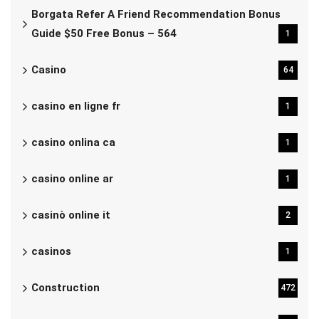
Borgata Refer A Friend Recommendation Bonus
Guide $50 Free Bonus – 564
1
Casino
64
casino en ligne fr
1
casino onlina ca
1
casino online ar
1
casinò online it
2
casinos
1
Construction
472