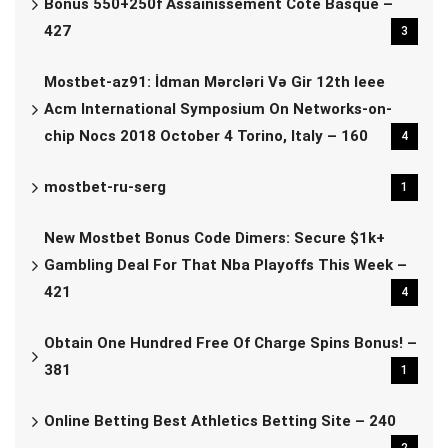
Bonus 550+250f Assainissement Cote Basque –
427
3
Mostbet-az91: İdman Mərcləri Və Gir 12th Ieee
Acm International Symposium On Networks-on-
chip Nocs 2018 October 4 Torino, Italy – 160
4
mostbet-ru-serg
1
New Mostbet Bonus Code Dimers: Secure $1k+
Gambling Deal For That Nba Playoffs This Week –
421
4
Obtain One Hundred Free Of Charge Spins Bonus! –
381
1
Online Betting Best Athletics Betting Site – 240