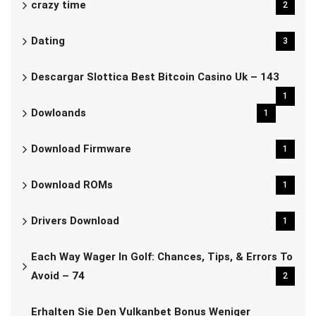
crazy time
2
Dating
3
Descargar Slottica Best Bitcoin Casino Uk – 143
1
Dowloands
1
Download Firmware
1
Download ROMs
1
Drivers Download
1
Each Way Wager In Golf: Chances, Tips, & Errors To
Avoid – 74
2
Erhalten Sie Den Vulkanbet Bonus Weniger