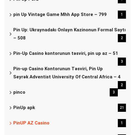
‎pin Up Vintage Game Mhh App Store – 799
1
Pin Up: Ukraynadakı Onlayn Kazinonun Formal Saytı
– 508
2
Pin-Up Casino kontorunun təsviri, pin up az – 51
3
Pin-up Casino Kontorunun Təsviri, Pin Up
Seyrək Adventist University Of Central Africa – 4
2
pinco
3
PinUp apk
21
PinUP AZ Casino
1