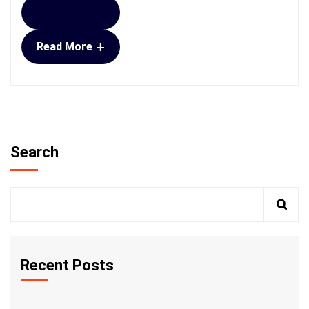
+
Read More
Search
Recent Posts