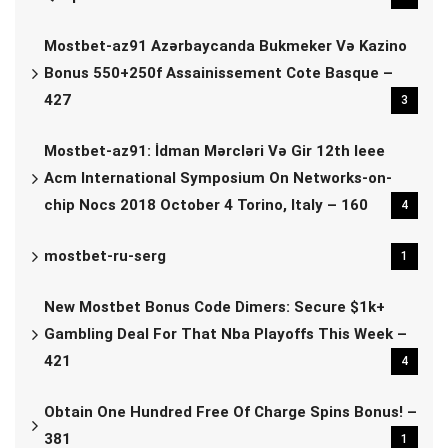
Mostbet-az91 Azərbaycanda Bukmeker Və Kazino
Bonus 550+250f Assainissement Cote Basque –
427
3
Mostbet-az91: İdman Mərcləri Və Gir 12th Ieee
Acm International Symposium On Networks-on-
chip Nocs 2018 October 4 Torino, Italy – 160
4
mostbet-ru-serg
1
New Mostbet Bonus Code Dimers: Secure $1k+
Gambling Deal For That Nba Playoffs This Week –
421
4
Obtain One Hundred Free Of Charge Spins Bonus! –
381
1