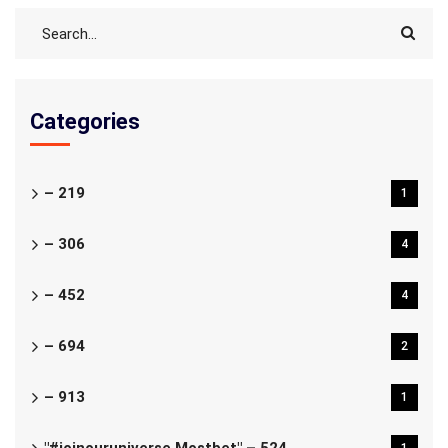
Categories
– 219
1
– 306
4
– 452
4
– 694
2
– 913
1