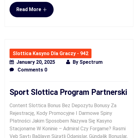
+
Read More
Slottica Kasyno Dla Graczy - 942
January 20, 2025
By
Spectrum
Comments 0
Sport Slottica Program Partnerski
Content Slottica Bonus Bez Depozytu Bonusy Za
Rejestrację, Kody Promocyjne I Darmowe Spiny
Płatności Jakim Sposobem Nazywa Się Kasyno
Stacjonarne W Koninie – Admiral Czy Forgame? Rəsmi
Veb Saytı Bağlayın️ Sürətli Ödənişlər, Gündəlik Bonuslar,