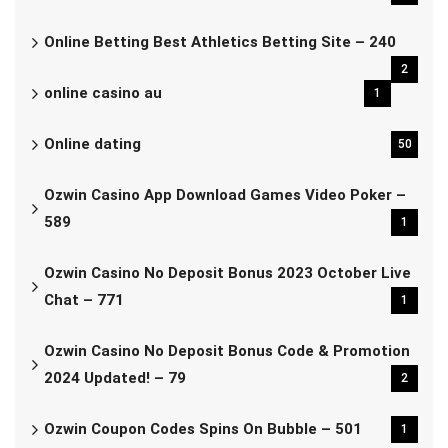
Online Betting Best Athletics Betting Site – 240
2
online casino au
1
Online dating
50
Ozwin Casino App Download Games Video Poker –
589
1
Ozwin Casino No Deposit Bonus 2023 October Live
Chat – 771
1
Ozwin Casino No Deposit Bonus Code & Promotion
2024 Updated! – 79
2
Ozwin Coupon Codes Spins On Bubble – 501
1