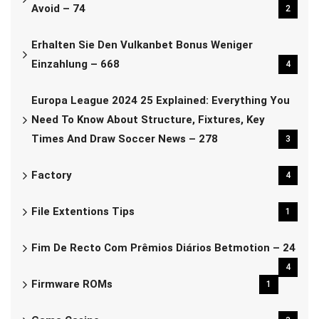
Avoid – 74
2
Erhalten Sie Den Vulkanbet Bonus Weniger
Einzahlung – 668
4
Europa League 2024 25 Explained: Everything You
Need To Know About Structure, Fixtures, Key
Times And Draw Soccer News – 278
3
Factory
4
File Extentions Tips
1
Fim De Recto Com Prêmios Diários Betmotion – 24
4
Firmware ROMs
1