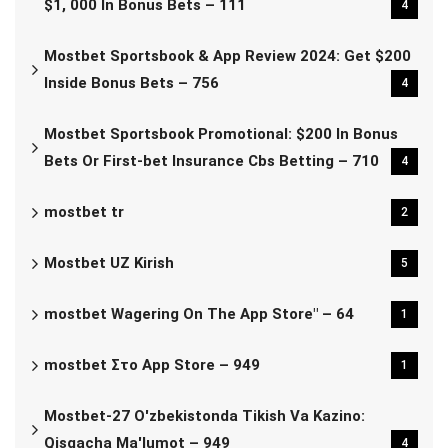
$1, 000 In Bonus Bets – 111
4
Mostbet Sportsbook & App Review 2024: Get $200
Inside Bonus Bets – 756
4
Mostbet Sportsbook Promotional: $200 In Bonus
Bets Or First-bet Insurance Cbs Betting – 710
4
mostbet tr
2
Mostbet UZ Kirish
5
‎mostbet Wagering On The App Store" – 64
1
‎mostbet Στο App Store – 949
1
Mostbet-27 O'zbekistonda Tikish Va Kazino:
Qisqacha Ma'lumot – 949
4