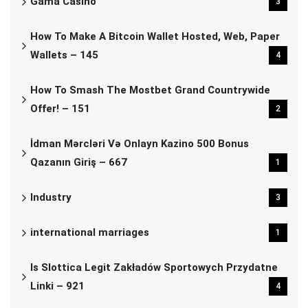
Gama Casino
3
How To Make A Bitcoin Wallet Hosted, Web, Paper
Wallets – 145
4
How To Smash The Mostbet Grand Countrywide
Offer! – 151
2
İdman Mərcləri Və Onlayn Kazino 500 Bonus
Qazanın Giriş – 667
1
Industry
3
international marriages
1
Is Slottica Legit Zakładów Sportowych Przydatne
Linki – 921
4