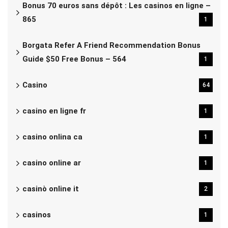
Bonus 70 euros sans dépôt : Les casinos en ligne –
865
1
Borgata Refer A Friend Recommendation Bonus
Guide $50 Free Bonus – 564
1
Casino
64
casino en ligne fr
1
casino onlina ca
1
casino online ar
1
casinò online it
2
casinos
1