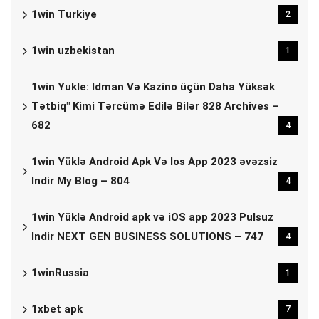
1win Turkiye
2
1win uzbekistan
1
1win Yukle: Idman Və Kazino üçün Daha Yüksək
Tətbiq" Kimi Tərcümə Edilə Bilər 828 Archives –
682
4
1win Yüklə Android Apk Və Ios App 2023 əvəzsiz
Indir My Blog – 804
4
1win Yüklə Android apk və iOS app 2023 Pulsuz
Indir NEXT GEN BUSINESS SOLUTIONS – 747
4
1winRussia
1
1xbet apk
7