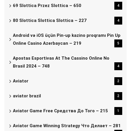
69 Slottica Przez Slottica – 650
4
80 Slottica Slottica Slottica – 227
4
Android və iOS üçün Pin-up kazino proqramı Pin Up
Online Casino Azerbaycan – 219
5
Apostas Esportivas At The Cassino Online No
Brasil 2024 – 748
4
Aviator
2
aviator brazil
2
Aviator Game Free Средства До Того – 215
1
Aviator Game Winning Strategy Что Делает – 281