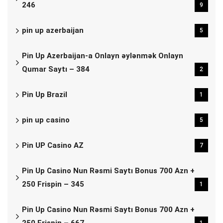
246
9
pin up azerbaijan
5
Pin Up Azerbaijan-a Onlayn əylənmək Onlayn
Qumar Saytı – 384
2
Pin Up Brazil
1
pin up casino
5
Pin UP Casino AZ
7
Pin Up Casino Nun Rəsmi Saytı Bonus 700 Azn +
250 Frispin – 345
1
Pin Up Casino Nun Rəsmi Saytı Bonus 700 Azn +