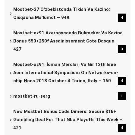
Mostbet-27 O'zbekistonda Tikish Va Kazino:
Qisqacha Ma'lumot – 949
4
Mostbet-az91 Azərbaycanda Bukmeker Və Kazino
Bonus 550+250f Assainissement Cote Basque –
427
3
Mostbet-az91: İdman Mərcləri Və Gir 12th Ieee
Acm International Symposium On Networks-on-
chip Nocs 2018 October 4 Torino, Italy – 160
4
mostbet-ru-serg
1
New Mostbet Bonus Code Dimers: Secure $1k+
Gambling Deal For That Nba Playoffs This Week –
421
4