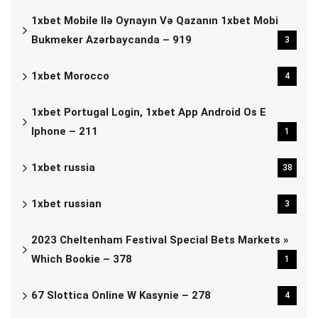
1xbet Mobile Ilə Oynayın Və Qazanın 1xbet Mobi
Bukmeker Azərbaycanda – 919
3
1xbet Morocco
4
1xbet Portugal Login, 1xbet App Android Os E
Iphone – 211
1
1xbet russia
38
1xbet russian
3
2023 Cheltenham Festival Special Bets Markets »
Which Bookie – 378
1
67 Slottica Online W Kasynie – 278
4