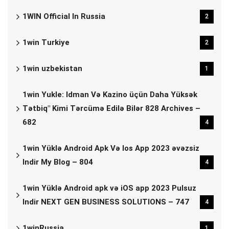
1WIN Official In Russia
2
1win Turkiye
2
1win uzbekistan
1
1win Yukle: Idman Və Kazino üçün Daha Yüksək
Tətbiq" Kimi Tərcümə Edilə Bilər 828 Archives –
682
4
1win Yüklə Android Apk Və Ios App 2023 əvəzsiz
Indir My Blog – 804
4
1win Yüklə Android apk və iOS app 2023 Pulsuz
Indir NEXT GEN BUSINESS SOLUTIONS – 747
4
1winRussia
1