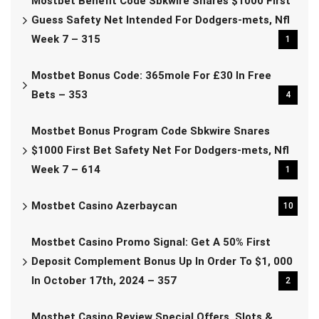
Mostbet Benefit Code Sbkwire Snares $1000 First
Guess Safety Net Intended For Dodgers-mets, Nfl
Week 7 – 315
1
Mostbet Bonus Code: 365mole For £30 In Free
Bets – 353
4
Mostbet Bonus Program Code Sbkwire Snares
$1000 First Bet Safety Net For Dodgers-mets, Nfl
Week 7 – 614
1
Mostbet Casino Azerbaycan
10
Mostbet Casino Promo Signal: Get A 50% First
Deposit Complement Bonus Up In Order To $1, 000
In October 17th, 2024 – 357
2
Mostbet Casino Review Special Offers, Slots &