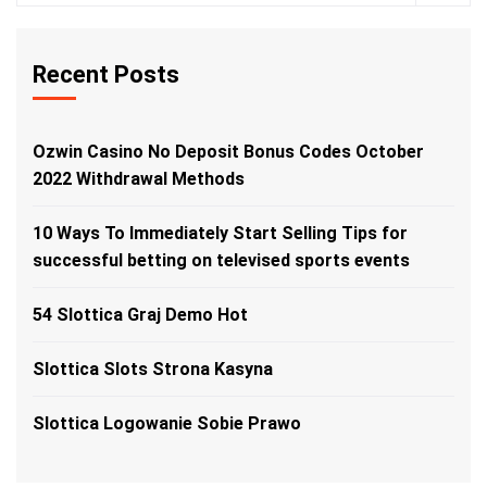
Recent Posts
Ozwin Casino No Deposit Bonus Codes October
2022 Withdrawal Methods
10 Ways To Immediately Start Selling Tips for
successful betting on televised sports events
54 Slottica Graj Demo Hot
Slottica Slots Strona Kasyna
Slottica Logowanie Sobie Prawo