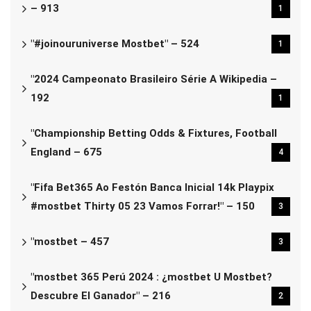
– 913
1
"#joinouruniverse Mostbet" – 524
1
"2024 Campeonato Brasileiro Série A Wikipedia –
192
1
"Championship Betting Odds & Fixtures, Football
England – 675
4
"Fifa Bet365 Ao Festón Banca Inicial 14k Playpix
#mostbet Thirty 05 23 Vamos Forrar!" – 150
3
"mostbet – 457
3
"mostbet 365 Perú 2024 ️: ¿mostbet U Mostbet?
Descubre El Ganador" – 216
2