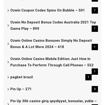
Ozwin Coupon Codes Spins On Bubble – 501
1
Ozwin No Deposit Bonus Codes Australia 2021 Top
Game Play – 899
1
Ozwin Online Casino Bonuses Simply No Deposit
Bonus & A Lot More 2024 – 418
1
Ozwin Online Casino Mobile Edition Just How In
Purchase To Perform Through Cell Phones – 552
1
pagbet brazil
1
Pin Up – 271
3
Pin Up 306 casino giriş qeydiyyat, bonuslar, yukle –