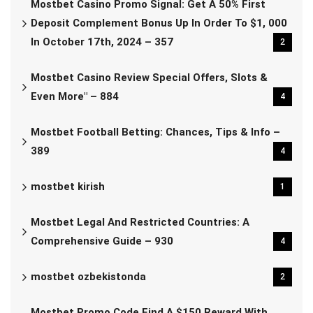
Mostbet Casino Promo Signal: Get A 50% First
Deposit Complement Bonus Up In Order To $1, 000
In October 17th, 2024 – 357
2
Mostbet Casino Review Special Offers, Slots &
Even More" – 884
4
Mostbet Football Betting: Chances, Tips & Info –
389
4
mostbet kirish
1
Mostbet Legal And Restricted Countries: A
Comprehensive Guide – 930
4
mostbet ozbekistonda
2
Mostbet Promo Code Find A $150 Reward With