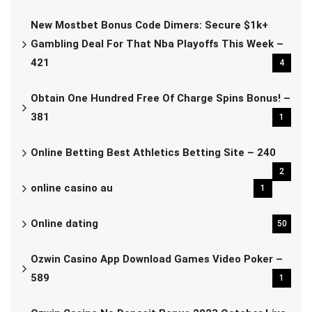
New Mostbet Bonus Code Dimers: Secure $1k+
Gambling Deal For That Nba Playoffs This Week –
421
4
Obtain One Hundred Free Of Charge Spins Bonus! –
381
1
Online Betting Best Athletics Betting Site – 240
2
online casino au
1
Online dating
50
Ozwin Casino App Download Games Video Poker –
589
1