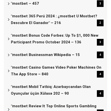
"mostbet – 457
3
"mostbet 365 Perú 2024 ️: ¿mostbet U Mostbet?
Descubre El Ganador" – 216
2
"mostbet Bonus Code Forbes: Up To $1, 000 New
Participant Promo October 2024 – 136
3
"mostbet Businessman Wikipedia – 15
4
"‎mostbet Casino Games Video Poker Machines On
The App Store – 840
4
"mostbet Mobil Tətbiq: Azərbaycandan Olan
Oyunçular üçün Xülasə 202 – 90
4
"mostbet Review It Top Online Sports Gambling