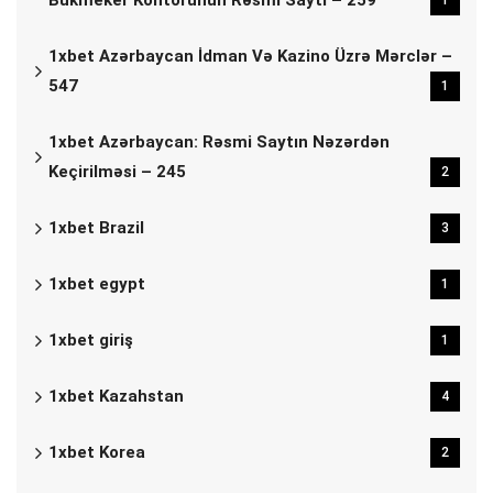
Bukmeker Kontorunun Rəsmi Saytı – 259
1
1xbet Azərbaycan İdman Və Kazino Üzrə Mərclər –
547
1
1xbet Azərbaycan: Rəsmi Saytın Nəzərdən
Keçirilməsi – 245
2
1xbet Brazil
3
1xbet egypt
1
1xbet giriş
1
1xbet Kazahstan
4
1xbet Korea
2