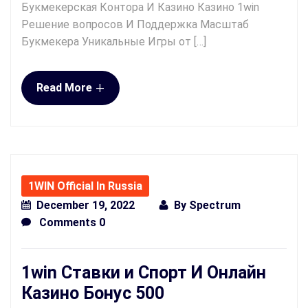
Букмекерская Контора И Казино Казино 1win
Решение вопросов И Поддержка Масштаб
Букмекера Уникальные Игры от […]
+
Read More
1WIN Official In Russia
December 19, 2022
By
Spectrum
Comments 0
1win Ставки и Спорт И Онлайн
Казино Бонус 500