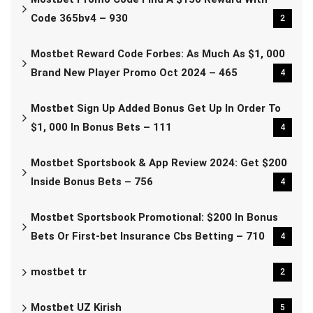
Code 365bv4 – 930
2
Mostbet Reward Code Forbes: As Much As $1, 000
Brand New Player Promo Oct 2024 – 465
4
Mostbet Sign Up Added Bonus Get Up In Order To
$1, 000 In Bonus Bets – 111
4
Mostbet Sportsbook & App Review 2024: Get $200
Inside Bonus Bets – 756
4
Mostbet Sportsbook Promotional: $200 In Bonus
Bets Or First-bet Insurance Cbs Betting – 710
4
mostbet tr
2
Mostbet UZ Kirish
5