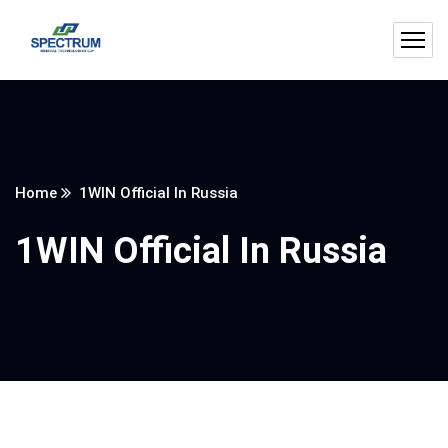
Home
1WIN Official In Russia
1WIN Official In Russia