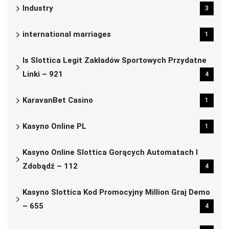
Industry
3
international marriages
1
Is Slottica Legit Zakładów Sportowych Przydatne
Linki – 921
4
KaravanBet Casino
1
Kasyno Online PL
1
Kasyno Online Slottica Gorących Automatach I
Zdobądź – 112
4
Kasyno Slottica Kod Promocyjny Million Graj Demo
– 655
4