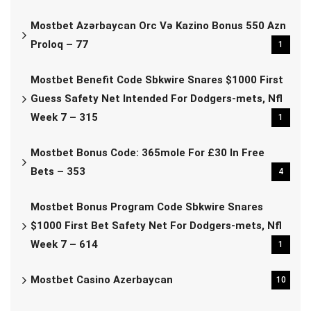
Mostbet Azərbaycan Orc Və Kazino Bonus 550 Azn
Proloq – 77
1
Mostbet Benefit Code Sbkwire Snares $1000 First
Guess Safety Net Intended For Dodgers-mets, Nfl
Week 7 – 315
1
Mostbet Bonus Code: 365mole For £30 In Free
Bets – 353
4
Mostbet Bonus Program Code Sbkwire Snares
$1000 First Bet Safety Net For Dodgers-mets, Nfl
Week 7 – 614
1
Mostbet Casino Azerbaycan
10