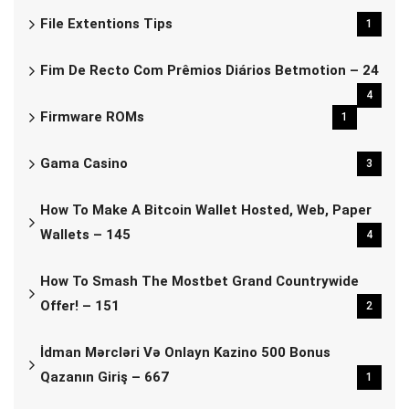
File Extentions Tips
1
Fim De Recto Com Prêmios Diários Betmotion – 24
4
Firmware ROMs
1
Gama Casino
3
How To Make A Bitcoin Wallet Hosted, Web, Paper
Wallets – 145
4
How To Smash The Mostbet Grand Countrywide
Offer! – 151
2
İdman Mərcləri Və Onlayn Kazino 500 Bonus
Qazanın Giriş – 667
1