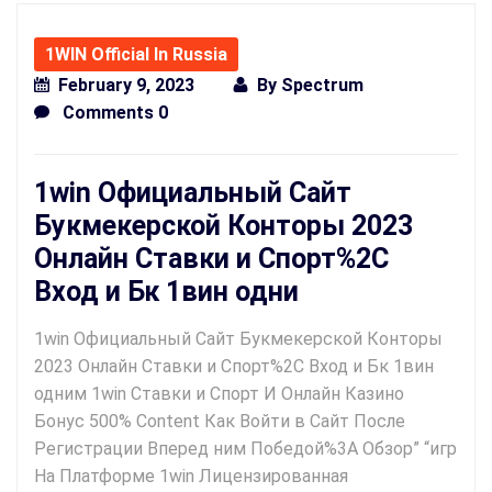
1WIN Official In Russia
February 9, 2023
By
Spectrum
Comments 0
1win Официальный Сайт
Букмекерской Конторы 2023
Онлайн Ставки и Спорт%2C
Вход и Бк 1вин одни
1win Официальный Сайт Букмекерской Конторы
2023 Онлайн Ставки и Спорт%2C Вход и Бк 1вин
одним 1win Ставки и Спорт И Онлайн Казино
Бонус 500% Content Как Войти в Сайт После
Регистрации Вперед ним Победой%3A Обзор” “игр
На Платформе 1win Лицензированная