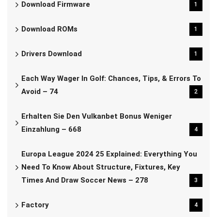
Download Firmware
1
Download ROMs
1
Drivers Download
1
Each Way Wager In Golf: Chances, Tips, & Errors To
Avoid – 74
2
Erhalten Sie Den Vulkanbet Bonus Weniger
Einzahlung – 668
4
Europa League 2024 25 Explained: Everything You
Need To Know About Structure, Fixtures, Key
Times And Draw Soccer News – 278
3
Factory
4