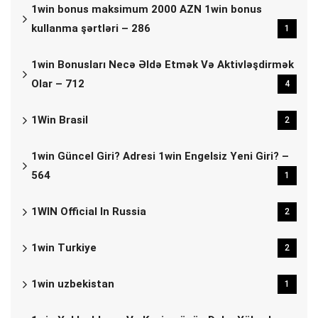
1win bonus maksimum 2000 AZN 1win bonus
kullanma şərtləri – 286
1
1win Bonusları Necə Əldə Etmək Və Aktivləşdirmək
Olar – 712
4
1Win Brasil
2
1win Güncel Giri? Adresi 1win Engelsiz Yeni Giri? –
564
1
1WIN Official In Russia
2
1win Turkiye
2
1win uzbekistan
1