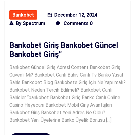
Bankobet
December 12, 2024
By
Spectrum
Comments 0
Bankobet Giriş Bankobet Güncel
Bankobet Giriş”
Bankobet Güncel Giriş Adresi Content Bankobet Giriş
Güvenli Mi? Bankobet Canlı Bahis Canlı Tv Banko Yasal
Bahis Bankobet Blog Bankobete Giriş İçin Ne Yapılmalı?
Bankobet Neden Tercih Edilmeli? Bankobet Canlı
Bahisler “bankobet Bankobet Giriş Banko Canlı Online
Casino Heyecanı Bankobet Mobil Giriş Avantajları
Bankobet Giriş Bankobet Yeni Adres Ne Oldu?
Bankobet Yeni Üyelerine Banko Üyelik Bonusu […]