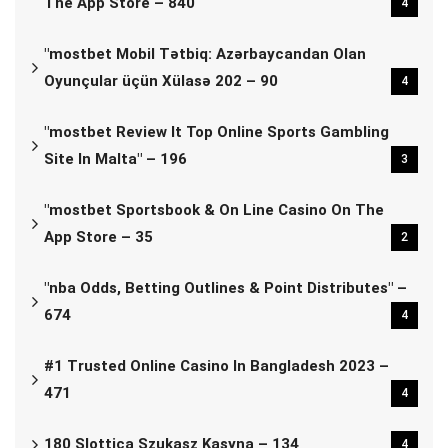
The App Store – 840
4
"mostbet Mobil Tətbiq: Azərbaycandan Olan
Oyunçular üçün Xülasə 202 – 90
4
"mostbet Review It Top Online Sports Gambling
Site In Malta" – 196
3
"‎mostbet Sportsbook & On Line Casino On The
App Store – 35
2
"nba Odds, Betting Outlines & Point Distributes" –
674
4
#1 Trusted Online Casino In Bangladesh 2023 –
471
4
180 Slottica Szukasz Kasyna – 134
4