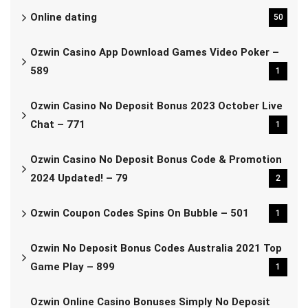
Online dating
50
Ozwin Casino App Download Games Video Poker –
589
1
Ozwin Casino No Deposit Bonus 2023 October Live
Chat – 771
1
Ozwin Casino No Deposit Bonus Code & Promotion
2024 Updated! – 79
2
Ozwin Coupon Codes Spins On Bubble – 501
1
Ozwin No Deposit Bonus Codes Australia 2021 Top
Game Play – 899
1
Ozwin Online Casino Bonuses Simply No Deposit