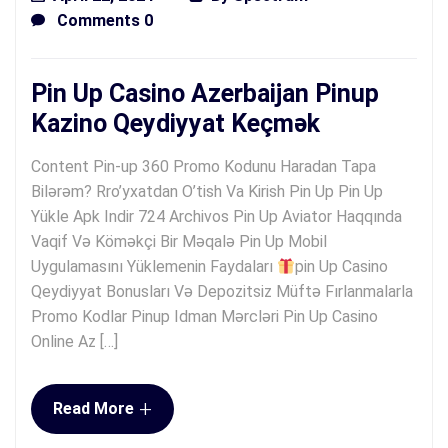
Comments 0
Pin Up Casino Azerbaijan Pinup
Kazino Qeydiyyat Keçmək
Content Pin-up 360 Promo Kodunu Haradan Tapa
Bilərəm? Rro’yxatdan O’tish Va Kirish Pin Up Pin Up
Yükle Apk Indir 724 Archivos Pin Up Aviator Haqqında
Vaqif Və Köməkçi Bir Məqalə Pin Up Mobil
Uygulamasını Yüklemenin Faydaları
pin Up Casino
Qeydiyyat Bonusları Və Depozitsiz Müftə Fırlanmalarla
Promo Kodlar Pinup Idman Mərcləri Pin Up Casino
Online Az […]
+
Read More