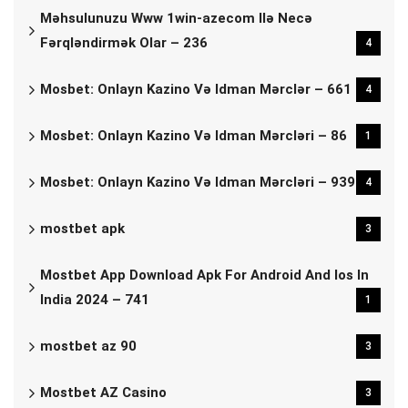
Məhsulunuzu Www 1win-azecom Ilə Necə
Fərqləndirmək Olar – 236
4
Mosbet: Onlayn Kazino Və Idman Mərclər – 661
4
Mosbet: Onlayn Kazino Və Idman Mərcləri – 86
1
Mosbet: Onlayn Kazino Və Idman Mərcləri – 939
4
mostbet apk
3
Mostbet App Download Apk For Android And Ios In
India 2024 – 741
1
mostbet az 90
3
Mostbet AZ Casino
3