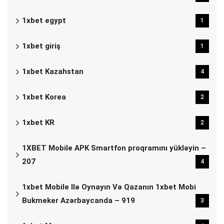
1xbet egypt
1
1xbet giriş
1
1xbet Kazahstan
4
1xbet Korea
2
1xbet KR
2
1XBET Mobile APK Smartfon proqramını yükləyin –
207
4
1xbet Mobile Ilə Oynayın Və Qazanın 1xbet Mobi
Bukmeker Azərbaycanda – 919
3