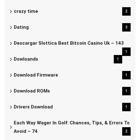
crazy time
2
Dating
3
Descargar Slottica Best Bitcoin Casino Uk – 143
1
Dowloands
1
Download Firmware
1
Download ROMs
1
Drivers Download
1
Each Way Wager In Golf: Chances, Tips, & Errors To
Avoid – 74
2