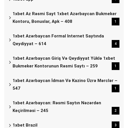
1xbet Az Rəsmi Sayt 1xbet Azərbaycan Bukmeker
Kontoru, Bonuslar, Apk – 408
1
1xbet Azərbaycan Formal Internet Saytında
Qeydiyyat – 614
4
1xbet Azərbaycan Giriş Və Qeydiyyat Yüklə 1xbet
Bukmeker Kontorunun Rəsmi Saytı – 259
1
1xbet Azərbaycan İdman Və Kazino Üzrə Mərclər –
547
1
1xbet Azərbaycan: Rəsmi Saytın Nəzərdən
Keçirilməsi – 245
2
1xbet Brazil
3