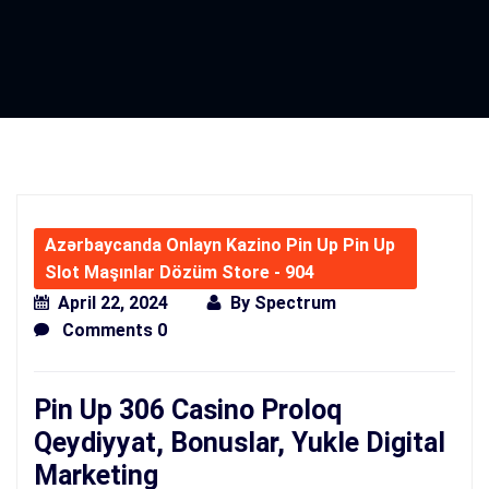
Azərbaycanda Onlayn Kazino Pin Up Pin Up
Slot Maşınlar Dözüm Store - 904
April 22, 2024
By
Spectrum
Comments 0
Pin Up 306 Casino Proloq
Qeydiyyat, Bonuslar, Yukle Digital
Marketing