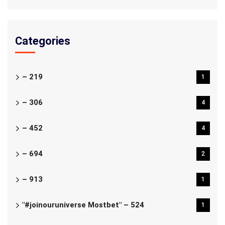
Categories
– 219
1
– 306
4
– 452
4
– 694
2
– 913
1
"#joinouruniverse Mostbet" – 524
1