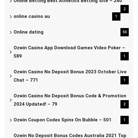
Online Betting Best Athletics Betting Site – 240
2
online casino au
1
Online dating
50
Ozwin Casino App Download Games Video Poker –
589
1
Ozwin Casino No Deposit Bonus 2023 October Live
Chat – 771
1
Ozwin Casino No Deposit Bonus Code & Promotion
2024 Updated! – 79
2
Ozwin Coupon Codes Spins On Bubble – 501
1
Ozwin No Deposit Bonus Codes Australia 2021 Top