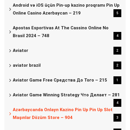
Android və iOS üçün Pin-up kazino proqramı Pin Up
Online Casino Azerbaycan – 219
5
Apostas Esportivas At The Cassino Online No
Brasil 2024 – 748
4
Aviator
2
aviator brazil
2
Aviator Game Free Средства До Того – 215
1
Aviator Game Winning Strategy Что Делает – 281
4
Azərbaycanda Onlayn Kazino Pin Up Pin Up Slot
Maşınlar Dözüm Store – 904
3