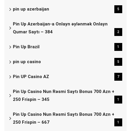
pin up azerbaijan
5
Pin Up Azerbaijan-a Onlayn əylənmək Onlayn
Qumar Saytı – 384
2
Pin Up Brazil
1
pin up casino
5
Pin UP Casino AZ
7
Pin Up Casino Nun Rəsmi Saytı Bonus 700 Azn +
250 Frispin – 345
1
Pin Up Casino Nun Rəsmi Saytı Bonus 700 Azn +
250 Frispin – 667
1