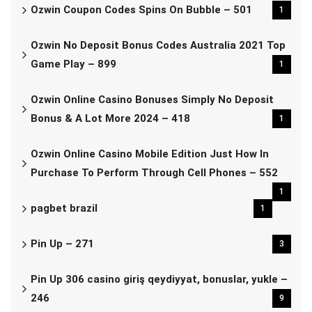
Ozwin Coupon Codes Spins On Bubble – 501
1
Ozwin No Deposit Bonus Codes Australia 2021 Top
Game Play – 899
1
Ozwin Online Casino Bonuses Simply No Deposit
Bonus & A Lot More 2024 – 418
1
Ozwin Online Casino Mobile Edition Just How In
Purchase To Perform Through Cell Phones – 552
1
pagbet brazil
1
Pin Up – 271
3
Pin Up 306 casino giriş qeydiyyat, bonuslar, yukle –
246
9