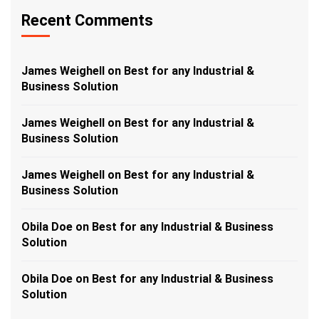
Recent Comments
James Weighell
on
Best for any Industrial &
Business Solution
James Weighell
on
Best for any Industrial &
Business Solution
James Weighell
on
Best for any Industrial &
Business Solution
Obila Doe
on
Best for any Industrial & Business
Solution
Obila Doe
on
Best for any Industrial & Business
Solution