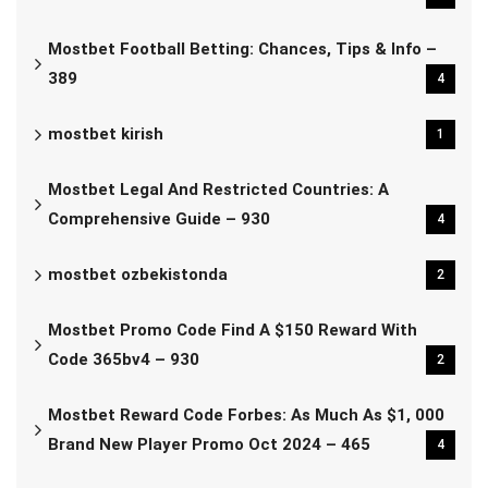
Mostbet Football Betting: Chances, Tips & Info –
389
4
mostbet kirish
1
Mostbet Legal And Restricted Countries: A
Comprehensive Guide – 930
4
mostbet ozbekistonda
2
Mostbet Promo Code Find A $150 Reward With
Code 365bv4 – 930
2
Mostbet Reward Code Forbes: As Much As $1, 000
Brand New Player Promo Oct 2024 – 465
4