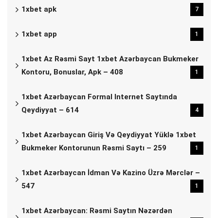
1xbet apk
7
1xbet app
1
1xbet Az Rəsmi Sayt 1xbet Azərbaycan Bukmeker
Kontoru, Bonuslar, Apk – 408
1
1xbet Azərbaycan Formal Internet Saytında
Qeydiyyat – 614
4
1xbet Azərbaycan Giriş Və Qeydiyyat Yüklə 1xbet
Bukmeker Kontorunun Rəsmi Saytı – 259
1
1xbet Azərbaycan İdman Və Kazino Üzrə Mərclər –
547
1
1xbet Azərbaycan: Rəsmi Saytın Nəzərdən