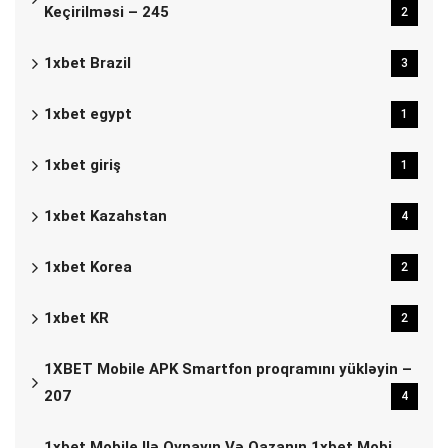
Keçirilməsi – 245
2
1xbet Brazil
3
1xbet egypt
1
1xbet giriş
1
1xbet Kazahstan
4
1xbet Korea
2
1xbet KR
2
1XBET Mobile APK Smartfon proqramını yükləyin –
207
4
1xbet Mobile Ilə Oynayın Və Qazanın 1xbet Mobi