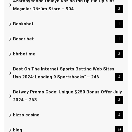
Azərbaycanda Onlayn Kazino Pin Up Pin Up Slot
Maşınlar Dözüm Store – 904
3
Bankobet
1
Basaribet
1
bbrbet mx
3
Best On The Internet Sports Betting Web Sites
Usa 2024: Leading 9 Sportsbooks" – 246
4
Betway Promo Code: Unique $250 Bonus Offer July
2024 – 263
3
bizzo casino
4
blog
16