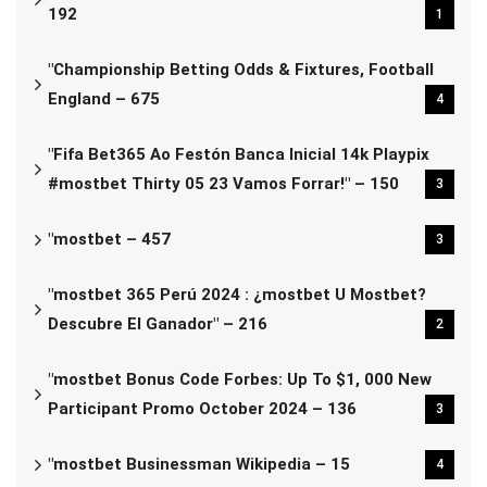
192
1
"Championship Betting Odds & Fixtures, Football
England – 675
4
"Fifa Bet365 Ao Festón Banca Inicial 14k Playpix
#mostbet Thirty 05 23 Vamos Forrar!" – 150
3
"mostbet – 457
3
"mostbet 365 Perú 2024 ️: ¿mostbet U Mostbet?
Descubre El Ganador" – 216
2
"mostbet Bonus Code Forbes: Up To $1, 000 New
Participant Promo October 2024 – 136
3
"mostbet Businessman Wikipedia – 15
4