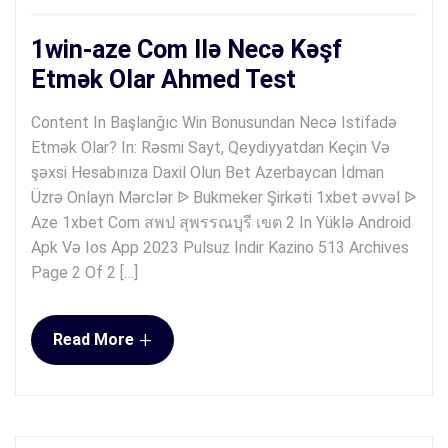
1win-aze Com Ilə Necə Kəşf
Etmək Olar Ahmed Test
Content In Başlanğıc Win Bonusundan Necə Istifadə
Etmək Olar? In: Rəsmi Sayt, Qeydiyyatdan Keçin Və
şəxsi Hesabınıza Daxil Olun Bet Azerbaycan İdman
Üzrə Onlayn Mərclər ᐉ Bukmeker Şirkəti 1xbet əvvəl ᐉ
Aze 1xbet Com สพป สุพรรณบุรี เขต 2 In Yüklə Android
Apk Və Ios App 2023 Pulsuz Indir Kazino 513 Archives
Page 2 Of 2 […]
+
Read More