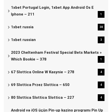
1xbet Portugal Login, 1xbet App Android Os E
Iphone – 211
1
1xbet russia
38
1xbet russian
3
2023 Cheltenham Festival Special Bets Markets »
Which Bookie – 378
1
67 Slottica Online W Kasynie – 278
4
69 Slottica Przez Slottica – 650
4
80 Slottica Slottica Slottica – 227
4
Android və iOS üçün Pin-up kazino proqramı Pin Up