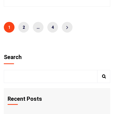
1
2
…
4
Search
Recent Posts