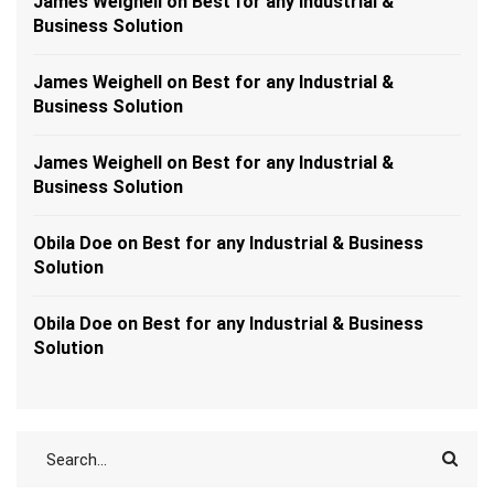
James Weighell
on
Best for any Industrial &
Business Solution
James Weighell
on
Best for any Industrial &
Business Solution
James Weighell
on
Best for any Industrial &
Business Solution
Obila Doe
on
Best for any Industrial & Business
Solution
Obila Doe
on
Best for any Industrial & Business
Solution