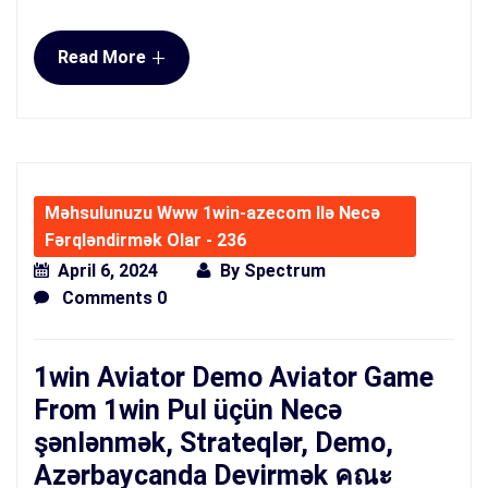
+
Read More
Məhsulunuzu Www 1win-azecom Ilə Necə
Fərqləndirmək Olar - 236
April 6, 2024
By
Spectrum
Comments 0
1win Aviator Demo Aviator Game
From 1win Pul üçün Necə
şənlənmək, Strateqlər, Demo,
Azərbaycanda Devirmək คณะ