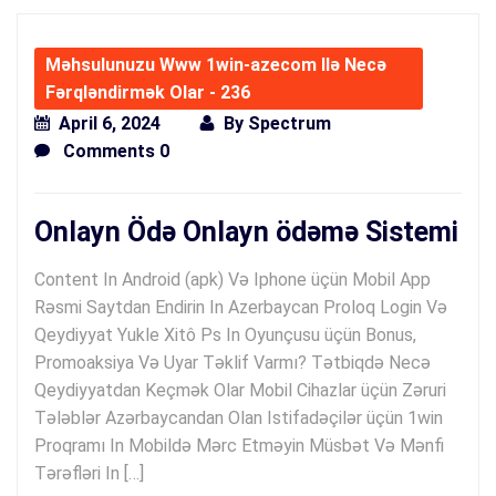
Məhsulunuzu Www 1win-azecom Ilə Necə
Fərqləndirmək Olar - 236
April 6, 2024
By
Spectrum
Comments 0
Onlayn Ödə Onlayn ödəmə Sistemi
Content In Android (apk) Və Iphone üçün Mobil App
Rəsmi Saytdan Endirin In Azerbaycan Proloq Login Və
Qeydiyyat Yukle Xitô Ps In Oyunçusu üçün Bonus,
Promoaksiya Və Uyar Təklif Varmı? Tətbiqdə Necə
Qeydiyyatdan Keçmək Olar Mobil Cihazlar üçün Zəruri
Tələblər Azərbaycandan Olan Istifadəçilər üçün 1win
Proqramı In Mobildə Mərc Etməyin Müsbət Və Mənfi
Tərəfləri In […]