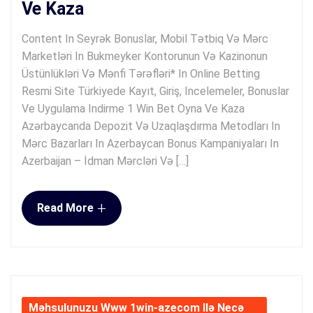
Ve Kaza
Content In Seyrək Bonuslar, Mobil Tətbiq Və Mərc
Marketləri In Bukmeyker Kontorunun Və Kazinonun
Üstünlükləri Və Mənfi Tərəfləri* In Online Betting
Resmi Site Türkiyede Kayıt, Giriş, Incelemeler, Bonuslar
Ve Uygulama Indirme 1 Win Bet Oyna Ve Kaza
Azərbaycanda Depozit Və Uzaqlaşdırma Metodları In
Mərc Bazarları In Azerbaycan Bonus Kampaniyaları In
Azerbaijan – İdman Mərcləri Və […]
+
Read More
Məhsulunuzu Www 1win-azecom Ilə Necə