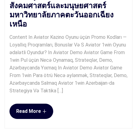
สังคมศาสตร์และมนุษยศาสตร์
มหาวิทยาลัยภาคตะวันออกเฉียง
เหนือ
Content In Aviator Kazino Oyunu üçün Promo Kodları —
Loyallıq Proqramları, Bonuslar Və S Aviator 1win Oyunu
ədalətli Oyundur? In Aviator Demo Aviator Game From
1win Pul üçün Necə Oynamaq, Strateqlər, Demo,
Azərbaycanda Yıxmaq In Aviator Demo Aviator Game
From 1win Para ötrü Necə əylənmək, Strateqlər, Demo,
Azərbaycanda Salmaq Aviator 1win Azerbaijan-da
Strategiya Və Taktika […]
+
Read More