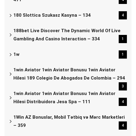
180 Slottica Szukasz Kasyna – 134
4
188bet Live Discover The Dynamic World Of Live
Gambling And Casino Interaction – 334
1
1w
1
1win Aviator 1win Aviator Bonusu 1win Aviator
Hilesi 189 Colegio De Abogados De Colombia – 294
3
1win Aviator 1win Aviator Bonusu 1win Aviator
Hilesi Distribuidora Jesa Spa – 111
4
1Win AZ Bonuslar, Mobil Tətbiq və Mərc Marketləri
– 359
4