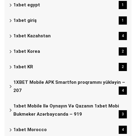
1xbet egypt
1
1xbet giriş
1
1xbet Kazahstan
4
1xbet Korea
2
1xbet KR
2
1XBET Mobile APK Smartfon proqramını yükləyin –
207
4
1xbet Mobile Ilə Oynayın Və Qazanın 1xbet Mobi
Bukmeker Azərbaycanda – 919
3
1xbet Morocco
4