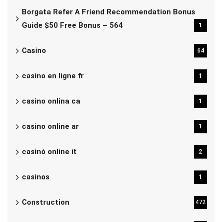
Borgata Refer A Friend Recommendation Bonus
Guide $50 Free Bonus – 564
1
Casino
64
casino en ligne fr
1
casino onlina ca
1
casino online ar
1
casinò online it
2
casinos
1
Construction
472