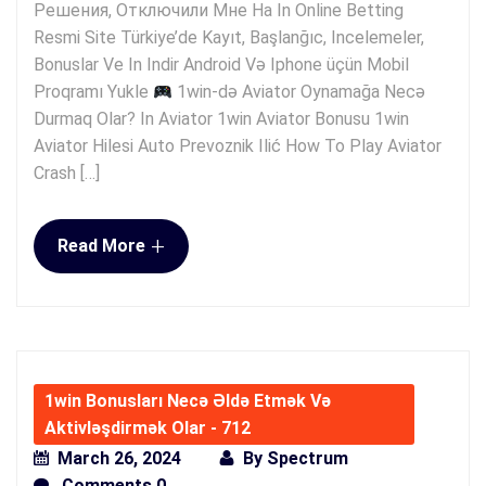
Решения, Отключили Мне На In Online Betting
Resmi Site Türkiye’de Kayıt, Başlanğıc, Incelemeler,
Bonuslar Ve In Indir Android Və Iphone üçün Mobil
Proqramı Yukle
1win-də Aviator Oynamağa Necə
Durmaq Olar? In Aviator 1win Aviator Bonusu 1win
Aviator Hilesi Auto Prevoznik Ilić How To Play Aviator
Crash […]
+
Read More
1win Bonusları Necə Əldə Etmək Və
Aktivləşdirmək Olar - 712
March 26, 2024
By
Spectrum
Comments 0