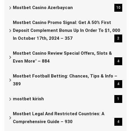
Mostbet Casino Azerbaycan
10
Mostbet Casino Promo Signal: Get A 50% First
Deposit Complement Bonus Up In Order To $1, 000
In October 17th, 2024 – 357
2
Mostbet Casino Review Special Offers, Slots &
Even More" – 884
4
Mostbet Football Betting: Chances, Tips & Info –
389
4
mostbet kirish
1
Mostbet Legal And Restricted Countries: A
Comprehensive Guide – 930
4