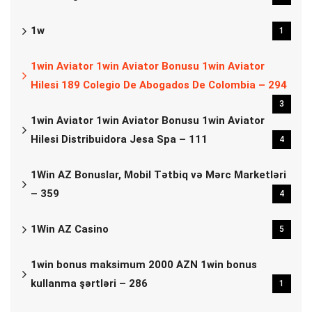
1w
1
1win Aviator 1win Aviator Bonusu 1win Aviator
Hilesi 189 Colegio De Abogados De Colombia – 294
3
1win Aviator 1win Aviator Bonusu 1win Aviator
Hilesi Distribuidora Jesa Spa – 111
4
1Win AZ Bonuslar, Mobil Tətbiq və Mərc Marketləri
– 359
4
1Win AZ Casino
5
1win bonus maksimum 2000 AZN 1win bonus
kullanma şərtləri – 286
1