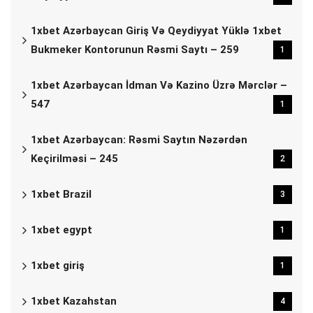
1xbet Azərbaycan Giriş Və Qeydiyyat Yüklə 1xbet
Bukmeker Kontorunun Rəsmi Saytı – 259
1
1xbet Azərbaycan İdman Və Kazino Üzrə Mərclər –
547
1
1xbet Azərbaycan: Rəsmi Saytın Nəzərdən
Keçirilməsi – 245
2
1xbet Brazil
3
1xbet egypt
1
1xbet giriş
1
1xbet Kazahstan
4