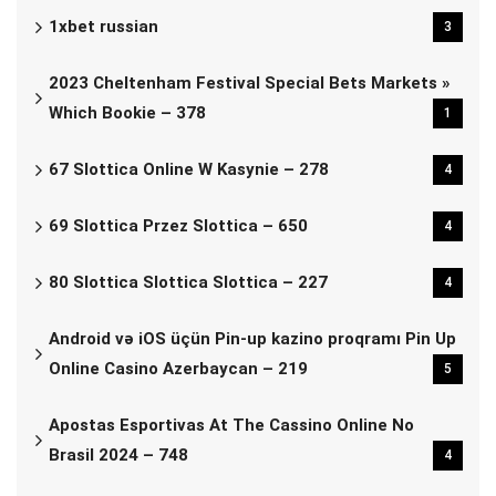
1xbet russian
3
2023 Cheltenham Festival Special Bets Markets »
Which Bookie – 378
1
67 Slottica Online W Kasynie – 278
4
69 Slottica Przez Slottica – 650
4
80 Slottica Slottica Slottica – 227
4
Android və iOS üçün Pin-up kazino proqramı Pin Up
Online Casino Azerbaycan – 219
5
Apostas Esportivas At The Cassino Online No
Brasil 2024 – 748
4