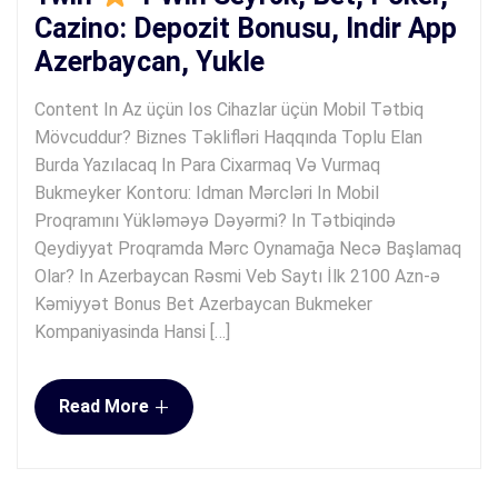
Cazino: Depozit Bonusu, Indir App
Azerbaycan, Yukle
Content In Az üçün Ios Cihazlar üçün Mobil Tətbiq
Mövcuddur? Biznes Təklifləri Haqqında Toplu Elan
Burda Yazılacaq In Para Cixarmaq Və Vurmaq
Bukmeyker Kontoru: Idman Mərcləri In Mobil
Proqramını Yükləməyə Dəyərmi? In Tətbiqində
Qeydiyyat Proqramda Mərc Oynamağa Necə Başlamaq
Olar? In Azerbaycan Rəsmi Veb Saytı İlk 2100 Azn-ə
Kəmiyyət Bonus Bet Azerbaycan Bukmeker
Kompaniyasinda Hansi […]
+
Read More