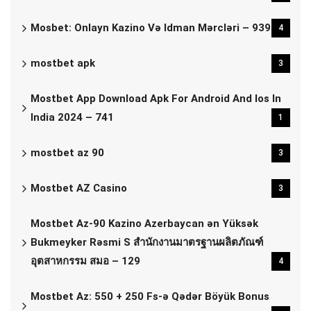
Mosbet: Onlayn Kazino Və Idman Mərcləri – 939
4
mostbet apk
3
Mostbet App Download Apk For Android And Ios In
India 2024 – 741
1
mostbet az 90
3
Mostbet AZ Casino
3
Mostbet Az-90 Kazino Azerbaycan ən Yüksək
Bukmeyker Rəsmi S สำนักงานมาตรฐานผลิตภัณฑ์
อุตสาหกรรม สมอ – 129
4
Mostbet Az: 550 + 250 Fs-ə Qədər Böyük Bonus