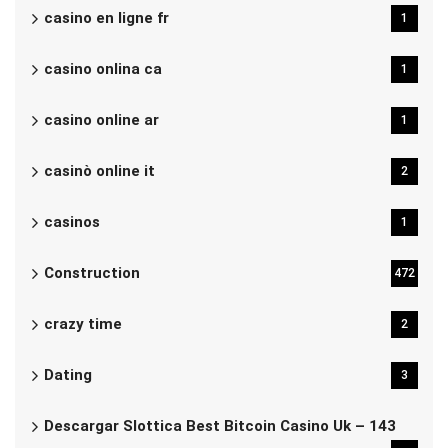
casino en ligne fr
1
casino onlina ca
1
casino online ar
1
casinò online it
2
casinos
1
Construction
472
crazy time
2
Dating
3
Descargar Slottica Best Bitcoin Casino Uk – 143