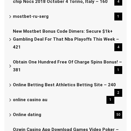
chip Nocs 2018 October 4 Torino, Italy – 160
4
mostbet-ru-serg
1
New Mostbet Bonus Code Dimers: Secure $1k+
Gambling Deal For That Nba Playoffs This Week –
421
4
Obtain One Hundred Free Of Charge Spins Bonus! –
381
1
Online Betting Best Athletics Betting Site – 240
2
online casino au
1
Online dating
50
Ozwin Casino App Download Games Video Poker –