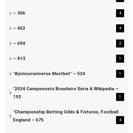
– 306
4
– 452
4
– 694
2
– 913
1
"#joinouruniverse Mostbet" – 524
1
"2024 Campeonato Brasileiro Série A Wikipedia –
192
1
"Championship Betting Odds & Fixtures, Football
England – 675
4