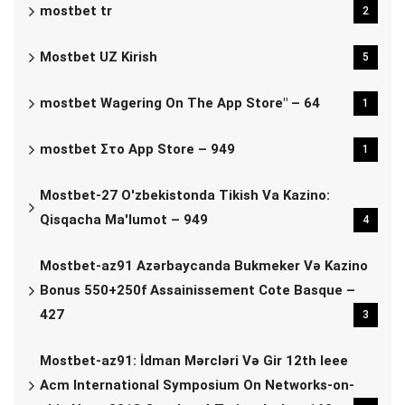
mostbet tr
2
Mostbet UZ Kirish
5
‎mostbet Wagering On The App Store" – 64
1
‎mostbet Στο App Store – 949
1
Mostbet-27 O'zbekistonda Tikish Va Kazino:
Qisqacha Ma'lumot – 949
4
Mostbet-az91 Azərbaycanda Bukmeker Və Kazino
Bonus 550+250f Assainissement Cote Basque –
427
3
Mostbet-az91: İdman Mərcləri Və Gir 12th Ieee
Acm International Symposium On Networks-on-