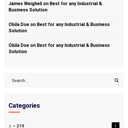
James Weighell
on
Best for any Industrial &
Business Solution
Obila Doe
on
Best for any Industrial & Business
Solution
Obila Doe
on
Best for any Industrial & Business
Solution
Categories
– 219
1