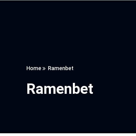
Home
Ramenbet
Ramenbet