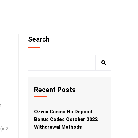
Search
Recent Posts
т
Ozwin Casino No Deposit
4
Bonus Codes October 2022
Withdrawal Methods
(к 2