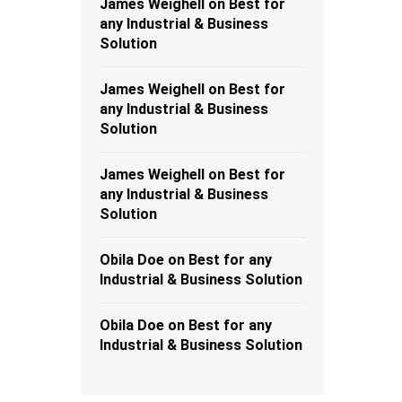
James Weighell
on
Best for
any Industrial & Business
Solution
James Weighell
on
Best for
any Industrial & Business
Solution
James Weighell
on
Best for
any Industrial & Business
Solution
Obila Doe
on
Best for any
Industrial & Business Solution
Obila Doe
on
Best for any
Industrial & Business Solution