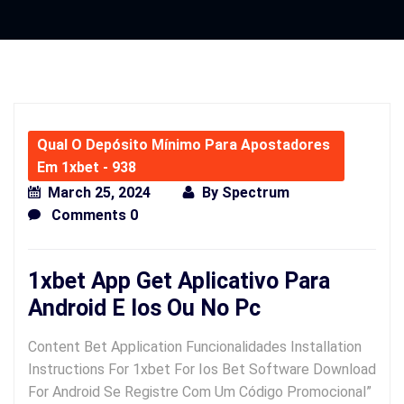
Qual O Depósito Mínimo Para Apostadores
Em 1xbet - 938
March 25, 2024
By
Spectrum
Comments 0
1xbet App Get Aplicativo Para
Android E Ios Ou No Pc
Content Bet Application Funcionalidades Installation
Instructions For 1xbet For Ios Bet Software Download
For Android Se Registre Com Um Código Promocional”