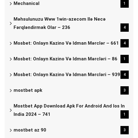
Mechanical
1
Məhsulunuzu Www 1win-azecom Ilə Necə
Fərqləndirmək Olar – 236
4
Mosbet: Onlayn Kazino Və Idman Mərclər – 661
4
Mosbet: Onlayn Kazino Və Idman Mərcləri – 86
1
Mosbet: Onlayn Kazino Və Idman Mərcləri – 939
4
mostbet apk
3
Mostbet App Download Apk For Android And Ios In
India 2024 – 741
1
mostbet az 90
3