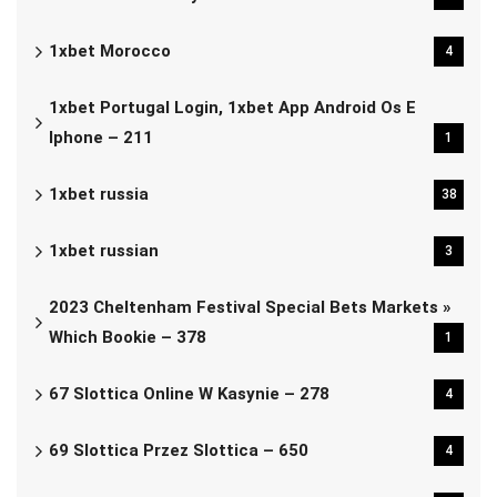
1xbet Morocco
4
1xbet Portugal Login, 1xbet App Android Os E
Iphone – 211
1
1xbet russia
38
1xbet russian
3
2023 Cheltenham Festival Special Bets Markets »
Which Bookie – 378
1
67 Slottica Online W Kasynie – 278
4
69 Slottica Przez Slottica – 650
4