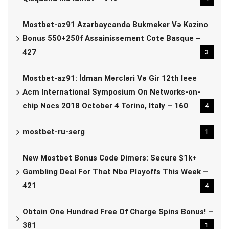
Mostbet-az91 Azərbaycanda Bukmeker Və Kazino
Bonus 550+250f Assainissement Cote Basque –
427
3
Mostbet-az91: İdman Mərcləri Və Gir 12th Ieee
Acm International Symposium On Networks-on-
chip Nocs 2018 October 4 Torino, Italy – 160
4
mostbet-ru-serg
1
New Mostbet Bonus Code Dimers: Secure $1k+
Gambling Deal For That Nba Playoffs This Week –
421
4
Obtain One Hundred Free Of Charge Spins Bonus! –
381
1