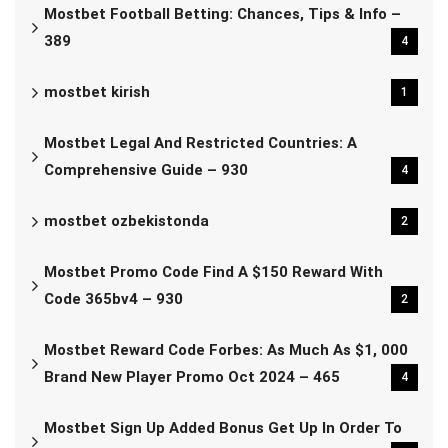
Mostbet Football Betting: Chances, Tips & Info –
389
4
mostbet kirish
1
Mostbet Legal And Restricted Countries: A
Comprehensive Guide – 930
4
mostbet ozbekistonda
2
Mostbet Promo Code Find A $150 Reward With
Code 365bv4 – 930
2
Mostbet Reward Code Forbes: As Much As $1, 000
Brand New Player Promo Oct 2024 – 465
4
Mostbet Sign Up Added Bonus Get Up In Order To