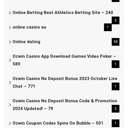
Online Betting Best Athletics Betting Site – 240
2
online casino au
1
Online dating
50
Ozwin Casino App Download Games Video Poker –
589
1
Ozwin Casino No Deposit Bonus 2023 October Live
Chat – 771
1
Ozwin Casino No Deposit Bonus Code & Promotion
2024 Updated! – 79
2
Ozwin Coupon Codes Spins On Bubble – 501
1