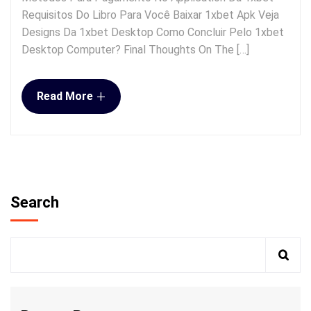
Requisitos Do Libro Para Você Baixar 1xbet Apk Veja
Designs Da 1xbet Desktop Como Concluir Pelo 1xbet
Desktop Computer? Final Thoughts On The […]
+
Read More
Search