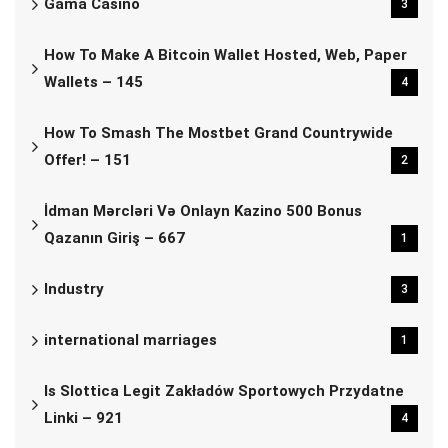
Gama Casino
3
How To Make A Bitcoin Wallet Hosted, Web, Paper
Wallets – 145
4
How To Smash The Mostbet Grand Countrywide
Offer! – 151
2
İdman Mərcləri Və Onlayn Kazino 500 Bonus
Qazanın Giriş – 667
1
Industry
3
international marriages
1
Is Slottica Legit Zakładów Sportowych Przydatne
Linki – 921
4