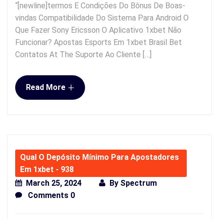
“[newline]termos E Condições Do Bônus De Boas-
vindas Compatibilidade Do Sistema Para Android O
Que Fazer Sony Ericsson O Aplicativo 1xbet Não
Funcionar? Apostas Esports Em 1xbet Brasil Bet
Contatos At The Suporte Ao Cliente […]
+
Read More
Qual O Depósito Mínimo Para Apostadores
Em 1xbet - 938
March 25, 2024
By
Spectrum
Comments 0