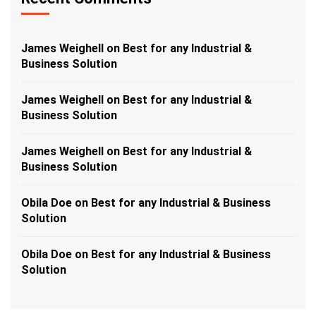
James Weighell
on
Best for any Industrial &
Business Solution
James Weighell
on
Best for any Industrial &
Business Solution
James Weighell
on
Best for any Industrial &
Business Solution
Obila Doe
on
Best for any Industrial & Business
Solution
Obila Doe
on
Best for any Industrial & Business
Solution