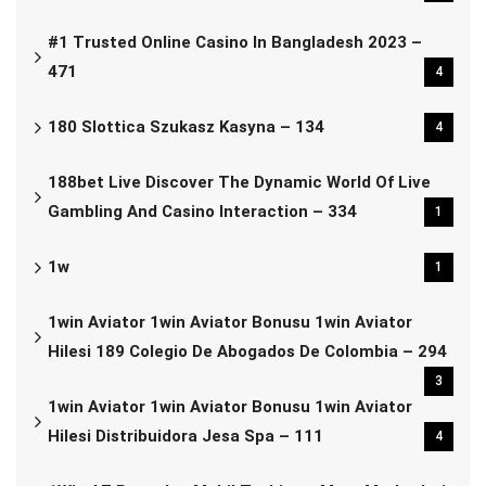
#1 Trusted Online Casino In Bangladesh 2023 –
471
4
180 Slottica Szukasz Kasyna – 134
4
188bet Live Discover The Dynamic World Of Live
Gambling And Casino Interaction – 334
1
1w
1
1win Aviator 1win Aviator Bonusu 1win Aviator
Hilesi 189 Colegio De Abogados De Colombia – 294
3
1win Aviator 1win Aviator Bonusu 1win Aviator
Hilesi Distribuidora Jesa Spa – 111
4