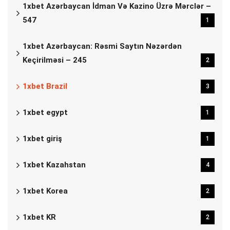
1xbet Azərbaycan İdman Və Kazino Üzrə Mərclər –
547
1
1xbet Azərbaycan: Rəsmi Saytın Nəzərdən
Keçirilməsi – 245
2
1xbet Brazil
3
1xbet egypt
1
1xbet giriş
1
1xbet Kazahstan
4
1xbet Korea
2
1xbet KR
2