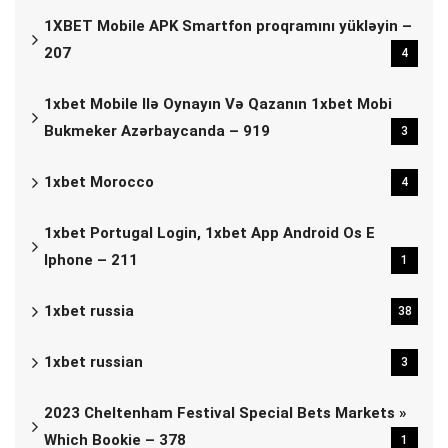
1XBET Mobile APK Smartfon proqramını yükləyin –
207
4
1xbet Mobile Ilə Oynayın Və Qazanın 1xbet Mobi
Bukmeker Azərbaycanda – 919
3
1xbet Morocco
4
1xbet Portugal Login, 1xbet App Android Os E
Iphone – 211
1
1xbet russia
38
1xbet russian
3
2023 Cheltenham Festival Special Bets Markets »
Which Bookie – 378
1