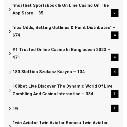
"‎mostbet Sportsbook & On Line Casino On The
App Store – 35
2
"nba Odds, Betting Outlines & Point Distributes" –
674
4
#1 Trusted Online Casino In Bangladesh 2023 –
471
4
180 Slottica Szukasz Kasyna – 134
4
188bet Live Discover The Dynamic World Of Live
Gambling And Casino Interaction – 334
1
1w
1
1win Aviator 1win Aviator Bonusu 1win Aviator