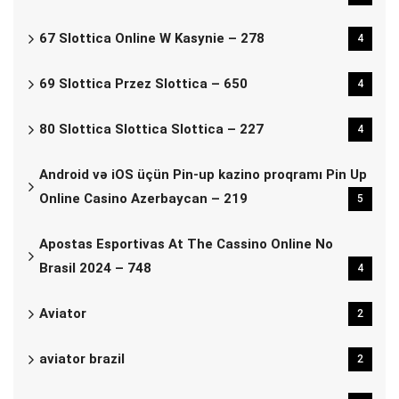
67 Slottica Online W Kasynie – 278
4
69 Slottica Przez Slottica – 650
4
80 Slottica Slottica Slottica – 227
4
Android və iOS üçün Pin-up kazino proqramı Pin Up
Online Casino Azerbaycan – 219
5
Apostas Esportivas At The Cassino Online No
Brasil 2024 – 748
4
Aviator
2
aviator brazil
2