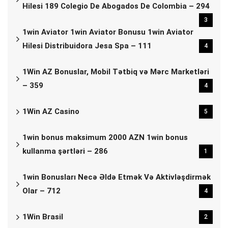
Hilesi 189 Colegio De Abogados De Colombia – 294
3
1win Aviator 1win Aviator Bonusu 1win Aviator
Hilesi Distribuidora Jesa Spa – 111
4
1Win AZ Bonuslar, Mobil Tətbiq və Mərc Marketləri
– 359
4
1Win AZ Casino
5
1win bonus maksimum 2000 AZN 1win bonus
kullanma şərtləri – 286
1
1win Bonusları Necə Əldə Etmək Və Aktivləşdirmək
Olar – 712
4
1Win Brasil
2