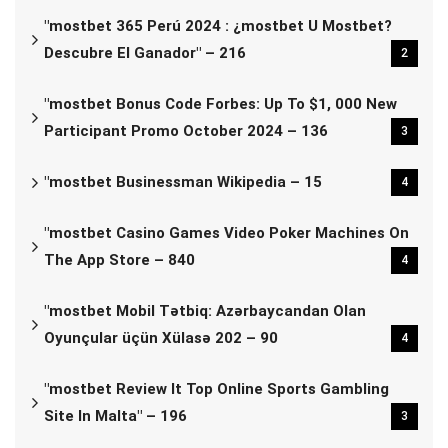
"mostbet 365 Perú 2024 ️: ¿mostbet U Mostbet?
Descubre El Ganador" – 216
2
"mostbet Bonus Code Forbes: Up To $1, 000 New
Participant Promo October 2024 – 136
3
"mostbet Businessman Wikipedia – 15
4
"‎mostbet Casino Games Video Poker Machines On
The App Store – 840
4
"mostbet Mobil Tətbiq: Azərbaycandan Olan
Oyunçular üçün Xülasə 202 – 90
4
"mostbet Review It Top Online Sports Gambling
Site In Malta" – 196
3