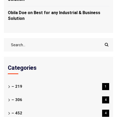
Obila Doe
on
Best for any Industrial & Business
Solution
Categories
– 219
1
– 306
4
– 452
4