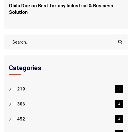
Obila Doe
on
Best for any Industrial & Business
Solution
Categories
– 219
1
– 306
4
– 452
4