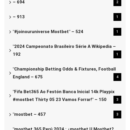
– 694
2
– 913
1
"#joinouruniverse Mostbet" – 524
1
"2024 Campeonato Brasileiro Série A Wikipedia –
192
1
"Championship Betting Odds & Fixtures, Football
England – 675
4
"Fifa Bet365 Ao Festón Banca Inicial 14k Playpix
#mostbet Thirty 05 23 Vamos Forrar!" – 150
3
"mostbet – 457
3
"mostbet 365 Perú 2024 ️: ¿mostbet U Mostbet?