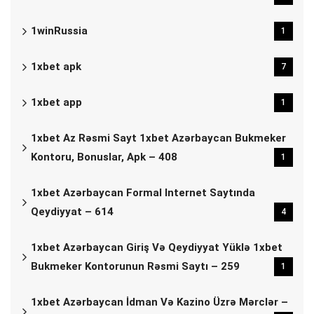
1winRussia
1
1xbet apk
7
1xbet app
1
1xbet Az Rəsmi Sayt 1xbet Azərbaycan Bukmeker
Kontoru, Bonuslar, Apk – 408
1
1xbet Azərbaycan Formal Internet Saytında
Qeydiyyat – 614
4
1xbet Azərbaycan Giriş Və Qeydiyyat Yüklə 1xbet
Bukmeker Kontorunun Rəsmi Saytı – 259
1
1xbet Azərbaycan İdman Və Kazino Üzrə Mərclər –