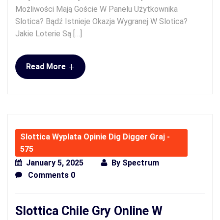
Możliwości Mają Goście W Panelu Użytkownika
Slotica? Bądź Istnieje Okazja Wygranej W Slotica?
Jаkіе Lоtеrіе Są […]
+
Read More
Slottica Wyplata Opinie Dig Digger Graj -
575
January 5, 2025
By
Spectrum
Comments 0
Slottica Chile Gry Online W