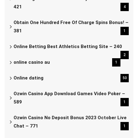
421
4
Obtain One Hundred Free Of Charge Spins Bonus! –
381
1
Online Betting Best Athletics Betting Site – 240
2
online casino au
1
Online dating
50
Ozwin Casino App Download Games Video Poker –
589
1
Ozwin Casino No Deposit Bonus 2023 October Live
Chat – 771
1