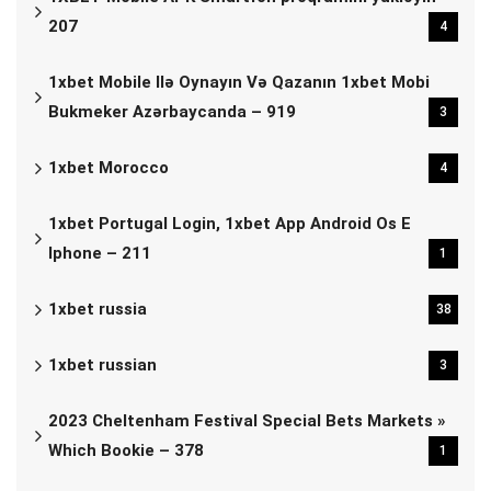
207
4
1xbet Mobile Ilə Oynayın Və Qazanın 1xbet Mobi
Bukmeker Azərbaycanda – 919
3
1xbet Morocco
4
1xbet Portugal Login, 1xbet App Android Os E
Iphone – 211
1
1xbet russia
38
1xbet russian
3
2023 Cheltenham Festival Special Bets Markets »
Which Bookie – 378
1