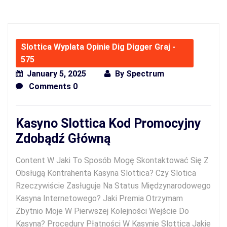
Slottica Wyplata Opinie Dig Digger Graj -
575
January 5, 2025
By
Spectrum
Comments 0
Kasyno Slottica Kod Promocyjny
Zdobądź Główną
Content W Jaki To Sposób Mogę Skontaktować Się Z
Obsługą Kontrahenta Kasyna Slottica? Czy Slotica
Rzeczywiście Zasługuje Na Status Międzynarodowego
Kasyna Internetowego? Jaki Premia Otrzymam
Zbytnio Moje W Pierwszej Kolejności Wejście Do
Kasyna? Procedury Płatności W Kasynie Slottica Jakie