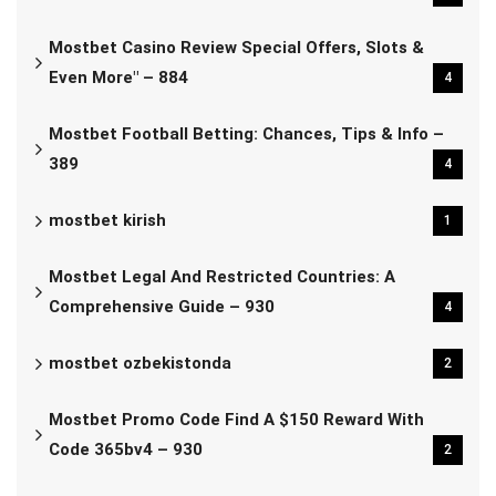
Mostbet Casino Review Special Offers, Slots &
Even More" – 884
4
Mostbet Football Betting: Chances, Tips & Info –
389
4
mostbet kirish
1
Mostbet Legal And Restricted Countries: A
Comprehensive Guide – 930
4
mostbet ozbekistonda
2
Mostbet Promo Code Find A $150 Reward With
Code 365bv4 – 930
2