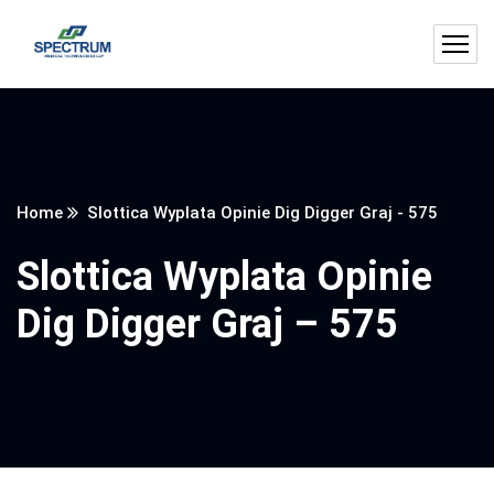
Home
Slottica Wyplata Opinie Dig Digger Graj - 575
Slottica Wyplata Opinie
Dig Digger Graj – 575