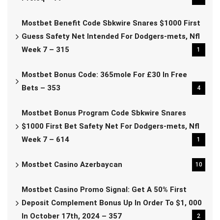
Mostbet Benefit Code Sbkwire Snares $1000 First
Guess Safety Net Intended For Dodgers-mets, Nfl
Week 7 – 315
1
Mostbet Bonus Code: 365mole For £30 In Free
Bets – 353
4
Mostbet Bonus Program Code Sbkwire Snares
$1000 First Bet Safety Net For Dodgers-mets, Nfl
Week 7 – 614
1
Mostbet Casino Azerbaycan
10
Mostbet Casino Promo Signal: Get A 50% First
Deposit Complement Bonus Up In Order To $1, 000
In October 17th, 2024 – 357
2