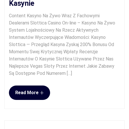
Kasynie
Content Kasyno Na Żywo Wraz Z Fachowymi
Dealerami Slottica Casino On-line – Kasyno Na Żywo
System Lojalnościowy Na Rzecz Aktywnych
Internautów Wyczerpujące Wiadomości: Kasyno
Slottica — Przegląd Kasyna Zyskaj 200% Bonusu Od
Momentu Swej Krytycznej Wpłaty Recenzje
Internautów O Kasynie Slottica Używane Przez Nas
Najlepsze Vegas Sloty Przez Internet Jakie Zabawy
Są Dostępne Pod Numerem […]
+
Read More