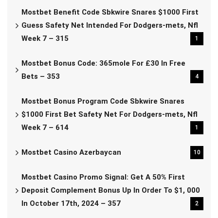
Mostbet Benefit Code Sbkwire Snares $1000 First
Guess Safety Net Intended For Dodgers-mets, Nfl
Week 7 – 315
1
Mostbet Bonus Code: 365mole For £30 In Free
Bets – 353
4
Mostbet Bonus Program Code Sbkwire Snares
$1000 First Bet Safety Net For Dodgers-mets, Nfl
Week 7 – 614
1
Mostbet Casino Azerbaycan
10
Mostbet Casino Promo Signal: Get A 50% First
Deposit Complement Bonus Up In Order To $1, 000
In October 17th, 2024 – 357
2