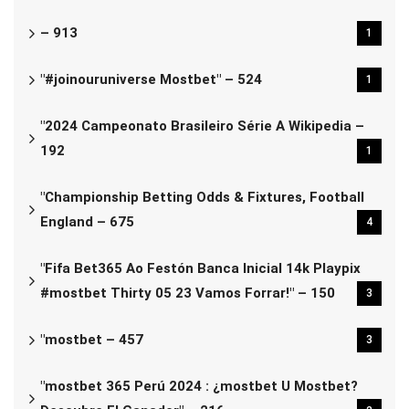
– 913
1
"#joinouruniverse Mostbet" – 524
1
"2024 Campeonato Brasileiro Série A Wikipedia –
192
1
"Championship Betting Odds & Fixtures, Football
England – 675
4
"Fifa Bet365 Ao Festón Banca Inicial 14k Playpix
#mostbet Thirty 05 23 Vamos Forrar!" – 150
3
"mostbet – 457
3
"mostbet 365 Perú 2024 ️: ¿mostbet U Mostbet?