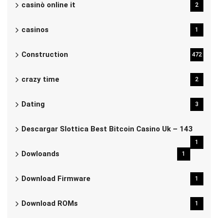
casinò online it
2
casinos
1
Construction
472
crazy time
2
Dating
3
Descargar Slottica Best Bitcoin Casino Uk – 143
1
Dowloands
1
Download Firmware
1
Download ROMs
1