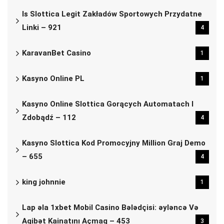
Is Slottica Legit Zakładów Sportowych Przydatne
Linki – 921
4
KaravanBet Casino
1
Kasyno Online PL
1
Kasyno Online Slottica Gorących Automatach I
Zdobądź – 112
4
Kasyno Slottica Kod Promocyjny Million Graj Demo
– 655
4
king johnnie
1
Lap əla 1xbet Mobil Casino Bələdçisi: əyləncə Və
Aqibət Kainatını Açmaq – 453
3