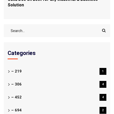
Solution
Categories
– 219
1
– 306
4
– 452
4
– 694
2