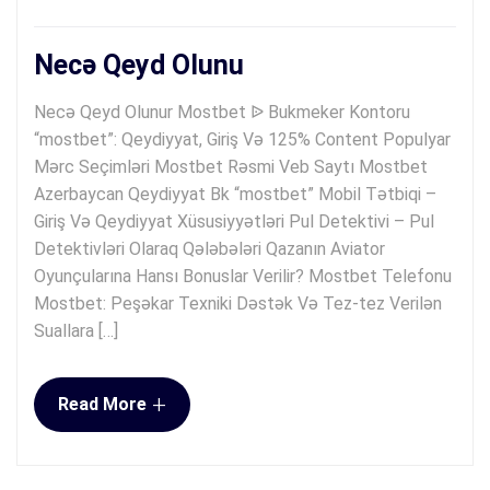
Necə Qeyd Olunu
Necə Qeyd Olunur Mostbet ᐉ Bukmeker Kontoru
“mostbet”: Qeydiyyat, Giriş Və 125% Content Populyar
Mərc Seçimləri Mostbet Rəsmi Veb Saytı Mostbet
Azerbaycan Qeydiyyat Bk “mostbet” Mobil Tətbiqi –
Giriş Və Qeydiyyat Xüsusiyyətləri Pul Detektivi – Pul
Detektivləri Olaraq Qələbələri Qazanın Aviator
Oyunçularına Hansı Bonuslar Verilir? Mostbet Telefonu
Mostbet: Peşəkar Texniki Dəstək Və Tez-tez Verilən
Suallara […]
+
Read More