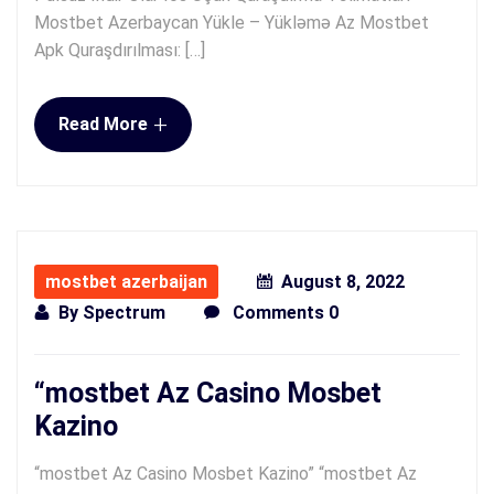
Mostbet Azerbaycan Yükle – Yükləmə Az Mostbet
Apk Quraşdırılması: […]
+
Read More
mostbet azerbaijan
August 8, 2022
By
Spectrum
Comments 0
“mostbet Az Casino Mosbet
Kazino
“mostbet Az Casino Mosbet Kazino” “mostbet Az