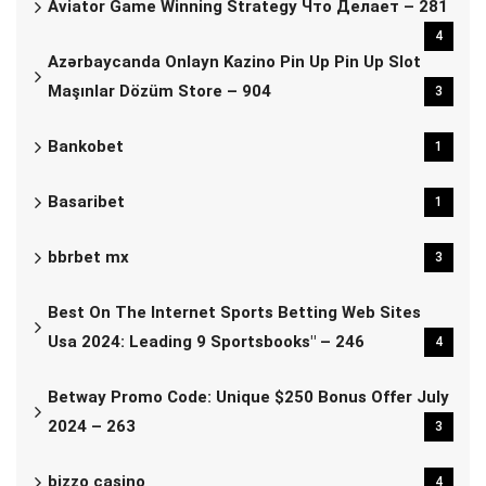
Aviator Game Winning Strategy Что Делает – 281
4
Azərbaycanda Onlayn Kazino Pin Up Pin Up Slot
Maşınlar Dözüm Store – 904
3
Bankobet
1
Basaribet
1
bbrbet mx
3
Best On The Internet Sports Betting Web Sites
Usa 2024: Leading 9 Sportsbooks" – 246
4
Betway Promo Code: Unique $250 Bonus Offer July
2024 – 263
3
bizzo casino
4