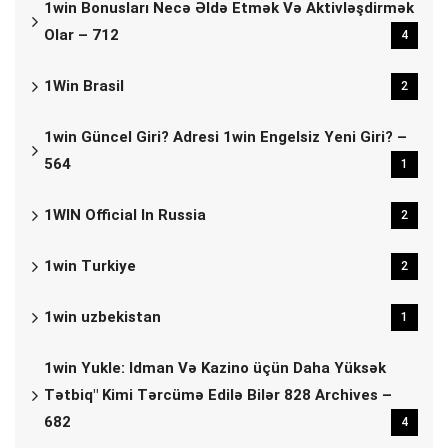
1win Bonusları Necə Əldə Etmək Və Aktivləşdirmək
Olar – 712
4
1Win Brasil
2
1win Güncel Giri? Adresi 1win Engelsiz Yeni Giri? –
564
1
1WIN Official In Russia
2
1win Turkiye
2
1win uzbekistan
1
1win Yukle: Idman Və Kazino üçün Daha Yüksək
Tətbiq" Kimi Tərcümə Edilə Bilər 828 Archives –
682
4