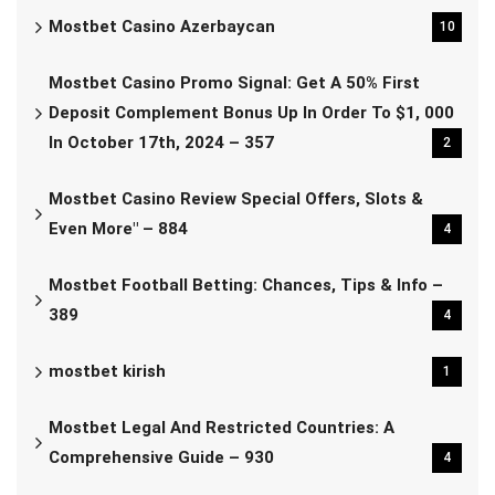
Mostbet Casino Azerbaycan
10
Mostbet Casino Promo Signal: Get A 50% First
Deposit Complement Bonus Up In Order To $1, 000
In October 17th, 2024 – 357
2
Mostbet Casino Review Special Offers, Slots &
Even More" – 884
4
Mostbet Football Betting: Chances, Tips & Info –
389
4
mostbet kirish
1
Mostbet Legal And Restricted Countries: A
Comprehensive Guide – 930
4