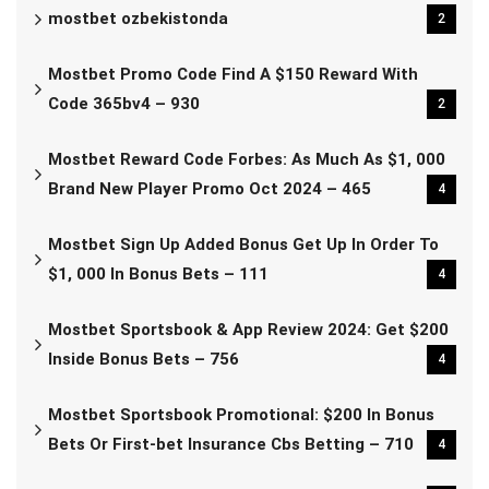
mostbet ozbekistonda
2
Mostbet Promo Code Find A $150 Reward With
Code 365bv4 – 930
2
Mostbet Reward Code Forbes: As Much As $1, 000
Brand New Player Promo Oct 2024 – 465
4
Mostbet Sign Up Added Bonus Get Up In Order To
$1, 000 In Bonus Bets – 111
4
Mostbet Sportsbook & App Review 2024: Get $200
Inside Bonus Bets – 756
4
Mostbet Sportsbook Promotional: $200 In Bonus
Bets Or First-bet Insurance Cbs Betting – 710
4