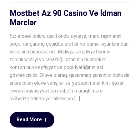
Mostbet Az 90 Casino Və İdman
Mərclər
Siz əlbəəl onlara daxil onda, oynaya, mərc rejimlərini
seçə, rəngarəng çeşiddə slotlar və qumar oyunlarından
yararlana biləcəksiniz. Maliyyə əməliyyatlarının
təhlükəsizliyi və rahatlığı istənilən bukmeker
kontorunun keyfiyyət və populyarlığının əsl
göstəricisidir. Əlavə olaraq, qazanmaq şansınızı daha da
artıra bilən əlavə vəhşilər və ya səpilmələr kimi şəxsi
reward xüsusiyyətləri mal. Ən maraqlı mərc
mübarizələrində yer almaq və […]
+
Read More