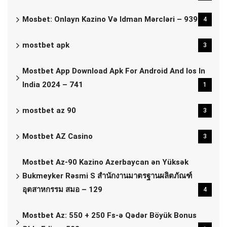
Mosbet: Onlayn Kazino Və Idman Mərcləri – 939
4
mostbet apk
3
Mostbet App Download Apk For Android And Ios In
India 2024 – 741
1
mostbet az 90
3
Mostbet AZ Casino
3
Mostbet Az-90 Kazino Azerbaycan ən Yüksək
Bukmeyker Rəsmi S สำนักงานมาตรฐานผลิตภัณฑ์
อุตสาหกรรม สมอ – 129
4
Mostbet Az: 550 + 250 Fs-ə Qədər Böyük Bonus