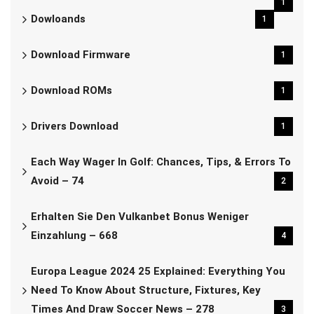
1
Dowloands
1
Download Firmware
1
Download ROMs
1
Drivers Download
1
Each Way Wager In Golf: Chances, Tips, & Errors To
Avoid – 74
2
Erhalten Sie Den Vulkanbet Bonus Weniger
Einzahlung – 668
4
Europa League 2024 25 Explained: Everything You
Need To Know About Structure, Fixtures, Key
Times And Draw Soccer News – 278
3