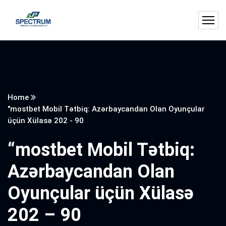
Home
"mostbet Mobil Tətbiq: Azərbaycandan Olan Oyunçular
üçün Xülasə 202 - 90
“mostbet Mobil Tətbiq:
Azərbaycandan Olan
Oyunçular üçün Xülasə
202 – 90