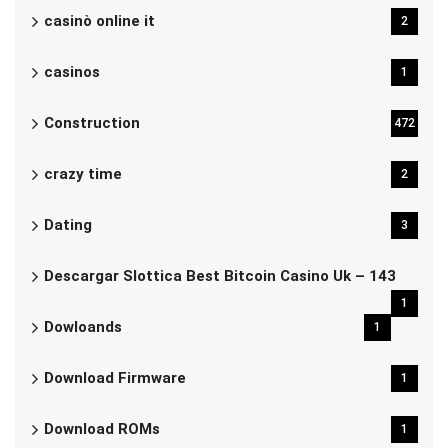
casinò online it
2
casinos
1
Construction
472
crazy time
2
Dating
3
Descargar Slottica Best Bitcoin Casino Uk – 143
1
Dowloands
1
Download Firmware
1
Download ROMs
1