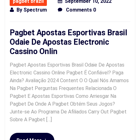
pagbet brazil
September 10, 2022
By
Spectrum
Comments 0
Pagbet Apostas Esportivas Brasil
Odaie De Apostas Electronic
Cassino Onlin
Pagbet Apostas Esportivas Brasil Odaie De Apostas
Electronic Cassino Online Pagbet É Confiável? Paga
Ainda? Avaliação 2024 Content O O Qual Nós Amamos
Na Pagbet Perguntas Frequentes Relacionada O
Pagbet E Apostas Esportivas Como Arriesgar Na
Pagbet De Onde A Pagbet Obtém Seus Jogos?
Junte-se Ao Programa De Afiliados Carry Out Pagbet
Sobre A Pagbet […]