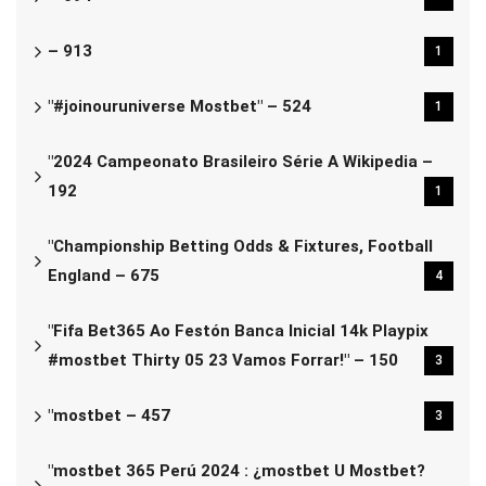
– 913
1
"#joinouruniverse Mostbet" – 524
1
"2024 Campeonato Brasileiro Série A Wikipedia –
192
1
"Championship Betting Odds & Fixtures, Football
England – 675
4
"Fifa Bet365 Ao Festón Banca Inicial 14k Playpix
#mostbet Thirty 05 23 Vamos Forrar!" – 150
3
"mostbet – 457
3
"mostbet 365 Perú 2024 ️: ¿mostbet U Mostbet?