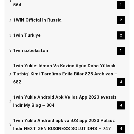
564
1
1WIN Official In Russia
2
1win Turkiye
2
1win uzbekistan
1
1win Yukle: Idman Və Kazino üçün Daha Yüksək
Tətbiq" Kimi Tərcümə Edilə Bilər 828 Archives –
682
4
1win Yüklə Android Apk Və Ios App 2023 əvəzsiz
Indir My Blog – 804
4
1win Yüklə Android apk və iOS app 2023 Pulsuz
Indir NEXT GEN BUSINESS SOLUTIONS – 747
4