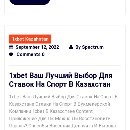
1xbet Kazahstan
September 12, 2022
By
Spectrum
Comments 0
1xbet Ваш Лучший Выбор Для
Ставок На Спорт В Казахстан
1xbet Ваш Лучший Выбор Для Ставок На Спорт В
Казахстане Ставки На Спорт В Букмекерской
Компании 1xbet В Казахстане Content
Приложение Для Пк Можно Ли Восстановить
Пароль? Способы Внесения Депозита И Вывода