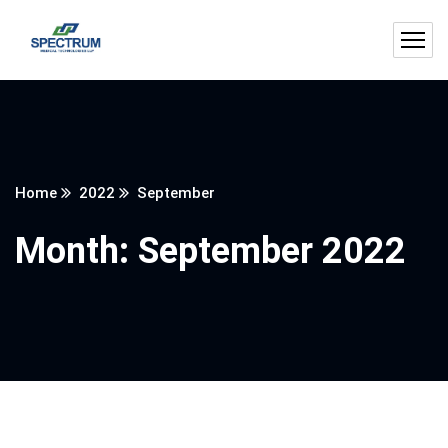
Home
2022
September
Month:
September 2022