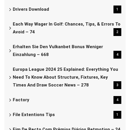
Drivers Download
1
Each Way Wager In Golf: Chances, Tips, & Errors To
Avoid – 74
2
Erhalten Sie Den Vulkanbet Bonus Weniger
Einzahlung – 668
4
Europa League 2024 25 Explained: Everything You
Need To Know About Structure, Fixtures, Key
Times And Draw Soccer News – 278
3
Factory
4
File Extentions Tips
1
Fim De Recto Com Prêmios Diários Betmotion – 24