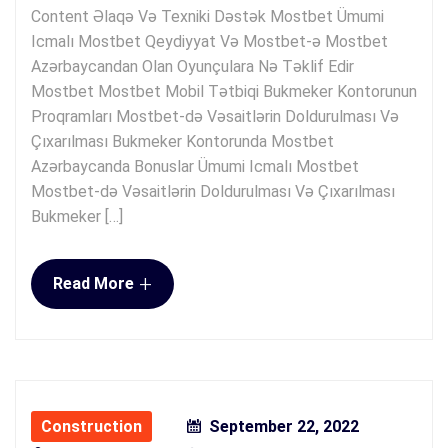
Content Əlaqə Və Texniki Dəstək Mostbet Ümumi
Icmalı Mostbet Qeydiyyat Və Mostbet-ə Mostbet
Azərbaycandan Olan Oyunçulara Nə Təklif Edir
Mostbet Mostbet Mobil Tətbiqi Bukmeker Kontorunun
Proqramları Mostbet-də Vəsaitlərin Doldurulması Və
Çıxarılması Bukmeker Kontorunda Mostbet
Azərbaycanda Bonuslar Ümumi Icmalı Mostbet
Mostbet-də Vəsaitlərin Doldurulması Və Çıxarılması
Bukmeker […]
+
Read More
Construction
September 22, 2022