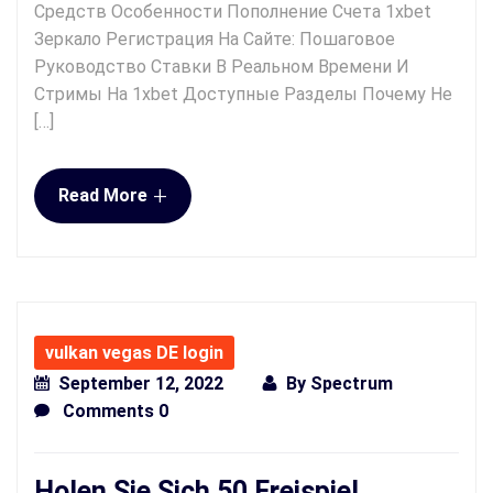
Средств Особенности Пополнение Счета 1xbet
Зеркало Регистрация На Сайте: Пошаговое
Руководство Ставки В Реальном Времени И
Стримы На 1xbet Доступные Разделы Почему Не
[…]
+
Read More
vulkan vegas DE login
September 12, 2022
By
Spectrum
Comments 0
Holen Sie Sich 50 Freispiel