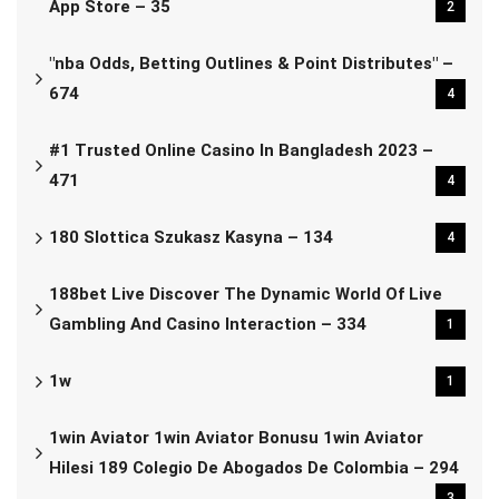
App Store – 35
2
"nba Odds, Betting Outlines & Point Distributes" –
674
4
#1 Trusted Online Casino In Bangladesh 2023 –
471
4
180 Slottica Szukasz Kasyna – 134
4
188bet Live Discover The Dynamic World Of Live
Gambling And Casino Interaction – 334
1
1w
1
1win Aviator 1win Aviator Bonusu 1win Aviator
Hilesi 189 Colegio De Abogados De Colombia – 294
3