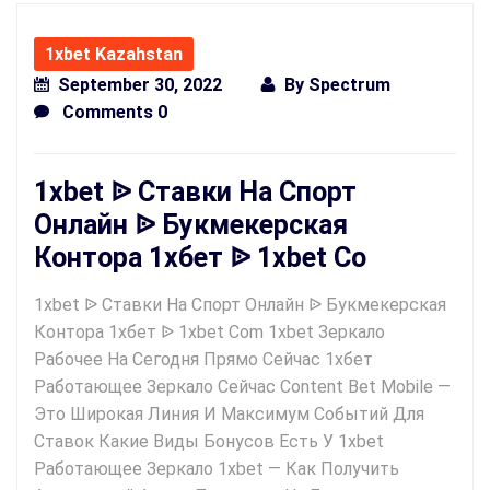
1xbet Kazahstan
September 30, 2022
By
Spectrum
Comments 0
1xbet ᐉ Ставки На Спорт
Онлайн ᐉ Букмекерская
Контора 1хбет ᐉ 1xbet Co
1xbet ᐉ Ставки На Спорт Онлайн ᐉ Букмекерская
Контора 1хбет ᐉ 1xbet Com 1xbet Зеркало
Рабочее На Сегодня Прямо Сейчас 1хбет
Работающее Зеркало Сейчас Content Bet Mobile —
Это Широкая Линия И Максимум Событий Для
Ставок Какие Виды Бонусов Есть У 1xbet
Работающее Зеркало 1xbet — Как Получить