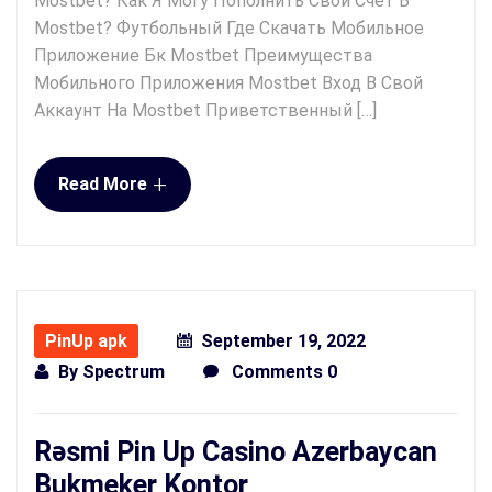
Mostbet? Как Я Могу Пополнить Свой Счет В
Mostbet? Футбольный Где Скачать Мобильное
Приложение Бк Mostbet Преимущества
Мобильного Приложения Mostbet Вход В Свой
Аккаунт На Mostbet Приветственный […]
+
Read More
PinUp apk
September 19, 2022
By
Spectrum
Comments 0
Rəsmi Pin Up Casino Azerbaycan
Bukmeker Kontor