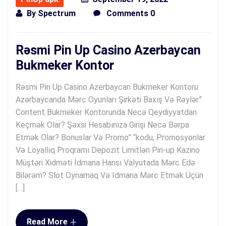
By
Spectrum
Comments 0
Rəsmi Pin Up Casino Azerbaycan
Bukmeker Kontor
Rəsmi Pin Up Casino Azerbaycan Bukmeker Kontoru
Azərbaycanda Mərc Oyunları Şirkəti Baxış Və Rəylər”
Content Bukmeker Kontorunda Necə Qeydiyyatdan
Keçmək Olar? Şəxsi Hesabınıza Girişi Necə Bərpa
Etmək Olar? Bonuslar Və Promo” “kodu, Promosyonlar
Və Loyallıq Proqramı Depozit Limitləri Pin-up Kazino
Müştəri Xidməti İdmana Hansı Valyutada Mərc Edə
Bilərəm? Slot Oynamaq Və Idmana Mərc Etmək Üçün
[…]
+
Read More