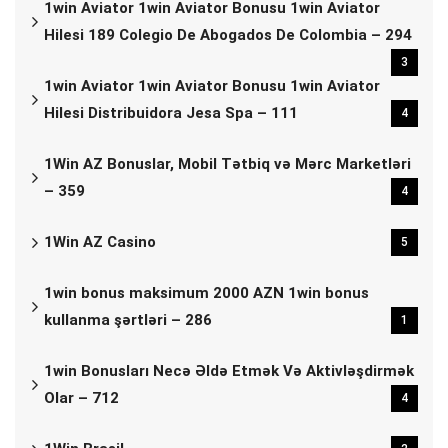
1win Aviator 1win Aviator Bonusu 1win Aviator
Hilesi 189 Colegio De Abogados De Colombia – 294
3
1win Aviator 1win Aviator Bonusu 1win Aviator
Hilesi Distribuidora Jesa Spa – 111
4
1Win AZ Bonuslar, Mobil Tətbiq və Mərc Marketləri
– 359
4
1Win AZ Casino
5
1win bonus maksimum 2000 AZN 1win bonus
kullanma şərtləri – 286
1
1win Bonusları Necə Əldə Etmək Və Aktivləşdirmək
Olar – 712
4