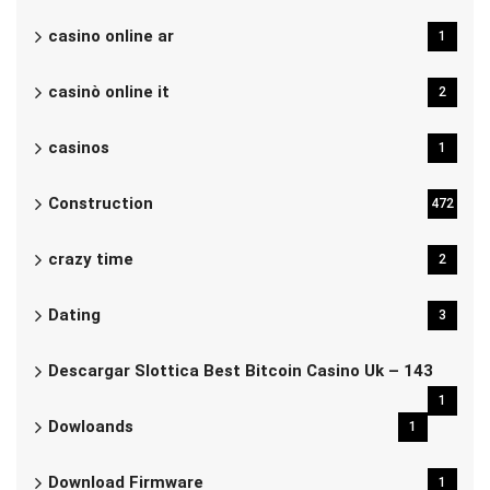
casino online ar
1
casinò online it
2
casinos
1
Construction
472
crazy time
2
Dating
3
Descargar Slottica Best Bitcoin Casino Uk – 143
1
Dowloands
1
Download Firmware
1