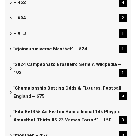
– 452
4
– 694
2
– 913
1
"#joinouruniverse Mostbet" – 524
1
"2024 Campeonato Brasileiro Série A Wikipedia –
192
1
"Championship Betting Odds & Fixtures, Football
England – 675
4
"Fifa Bet365 Ao Festón Banca Inicial 14k Playpix
#mostbet Thirty 05 23 Vamos Forrar!" – 150
3
"mostbet – 457
3