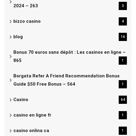
2024 – 263
3
bizzo casino
4
blog
16
Bonus 70 euros sans dépôt : Les casinos en ligne –
865
1
Borgata Refer A Friend Recommendation Bonus
Guide $50 Free Bonus – 564
1
Casino
64
casino en ligne fr
1
casino onlina ca
1