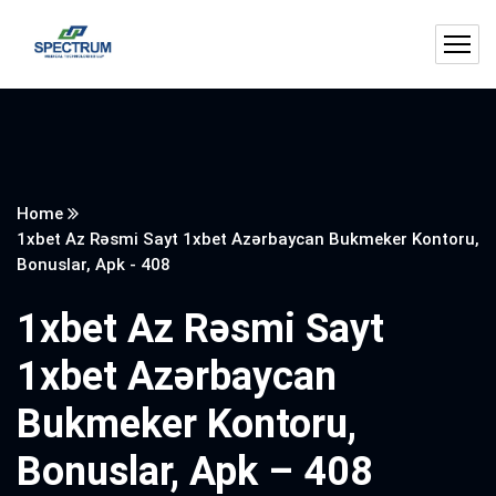
Home
1xbet Az Rəsmi Sayt 1xbet Azərbaycan Bukmeker Kontoru,
Bonuslar, Apk - 408
1xbet Az Rəsmi Sayt
1xbet Azərbaycan
Bukmeker Kontoru,
Bonuslar, Apk – 408