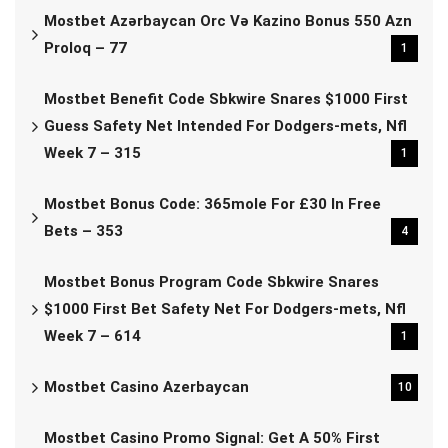
Mostbet Azərbaycan Orc Və Kazino Bonus 550 Azn
Proloq – 77
1
Mostbet Benefit Code Sbkwire Snares $1000 First
Guess Safety Net Intended For Dodgers-mets, Nfl
Week 7 – 315
1
Mostbet Bonus Code: 365mole For £30 In Free
Bets – 353
4
Mostbet Bonus Program Code Sbkwire Snares
$1000 First Bet Safety Net For Dodgers-mets, Nfl
Week 7 – 614
1
Mostbet Casino Azerbaycan
10
Mostbet Casino Promo Signal: Get A 50% First