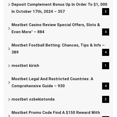
Deposit Complement Bonus Up In Order To $1, 000
In October 17th, 2024 – 357
2
Mostbet Casino Review Special Offers, Slots &
Even More" – 884
4
Mostbet Football Betting: Chances, Tips & Info –
389
4
mostbet kirish
1
Mostbet Legal And Restricted Countries: A
Comprehensive Guide – 930
4
mostbet ozbekistonda
2
Mostbet Promo Code Find A $150 Reward With