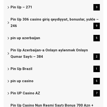
Pin Up – 271
3
Pin Up 306 casino giriş qeydiyyat, bonuslar, yukle –
246
9
pin up azerbaijan
5
Pin Up Azerbaijan-a Onlayn əylənmək Onlayn
Qumar Saytı – 384
2
Pin Up Brazil
1
pin up casino
5
Pin UP Casino AZ
7
Pin Up Casino Nun Rəsmi Saytı Bonus 700 Azn +