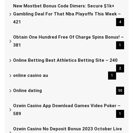
New Mostbet Bonus Code Dimers: Secure $1k+
Gambling Deal For That Nba Playoffs This Week –
421
4
Obtain One Hundred Free Of Charge Spins Bonus! –
381
1
Online Betting Best Athletics Betting Site – 240
2
online casino au
1
Online dating
50
Ozwin Casino App Download Games Video Poker –
589
1
Ozwin Casino No Deposit Bonus 2023 October Live