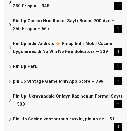
250 Frispin – 345
1
Pin Up Casino Nun Rəsmi Saytı Bonus 700 Azn +
250 Frispin – 667
1
Pin Up Indir Android
Pinup Indir Mobil Cazino
Uygulamasıdı No Win No Fee Solicitors – 339
3
Pin Up Peru
1
‎pin Up Vintage Game Mhh App Store – 799
1
Pin Up: Ukraynadakı Onlayn Kazinonun Formal Saytı
– 508
2
Pin-Up Casino kontorunun təsviri, pin up az – 51
3