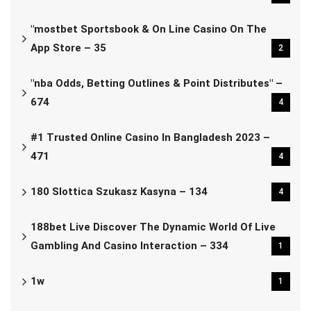
"‎mostbet Sportsbook & On Line Casino On The
App Store – 35
2
"nba Odds, Betting Outlines & Point Distributes" –
674
4
#1 Trusted Online Casino In Bangladesh 2023 –
471
4
180 Slottica Szukasz Kasyna – 134
4
188bet Live Discover The Dynamic World Of Live
Gambling And Casino Interaction – 334
1
1w
1