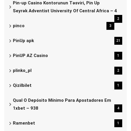
Pin-up Casino Kontorunun Təsviri, Pin Up
Seyrək Adventist University Of Central Africa – 4
2
pinco
3
PinUp apk
21
PinUP AZ Casino
1
plinko_pl
2
Qizilbilet
1
Qual O Depósito Mínimo Para Apostadores Em
1xbet – 938
4
Ramenbet
1