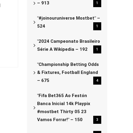
– 913
1
l
"#joinouruniverse Mostbet" –
524
1
"2024 Campeonato Brasileiro
Série A Wikipedia – 192
1
"Championship Betting Odds
& Fixtures, Football England
– 675
4
"Fifa Bet365 Ao Festón
Banca Inicial 14k Playpix
#mostbet Thirty 05 23
Vamos Forrar!" – 150
3