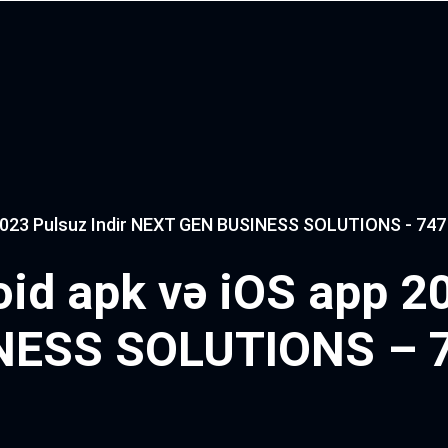
 2023 Pulsuz Indir NEXT GEN BUSINESS SOLUTIONS - 747
id apk və iOS app 20
NESS SOLUTIONS – 