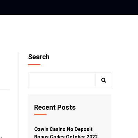
Search
Recent Posts
Ozwin Casino No Deposit
s
Bonus Codes October 2022