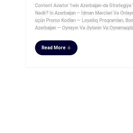
Content Aviator 1win Azerbaijan-da Strategiya
Nədir? In Azerbaijan – İdman Mərcləri Və Onlay
üçün Promo Kodları — Loyallıq Proqramları, Bo
Azerbaijan — Oynayın Və Əylənin Və Oynamaqda
+
Read More