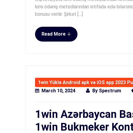
kimi ödəniş metodlarından istifadə edə bilərsin
bonusu verilir. Şirkət […]
+
Read More
1win Yüklə Android apk və iOS app 2023 
March 10, 2024
By
Spectrum
1win Azərbaycan Baş
1win Bukmeker Kont