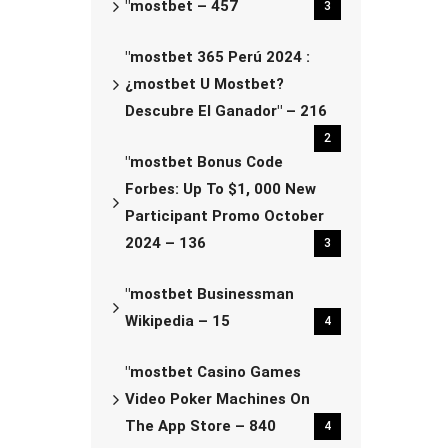
"mostbet – 457
3
"mostbet 365 Perú 2024 ️:
¿mostbet U Mostbet?
Descubre El Ganador" – 216
2
"mostbet Bonus Code
Forbes: Up To $1, 000 New
Participant Promo October
2024 – 136
3
"mostbet Businessman
Wikipedia – 15
4
"‎mostbet Casino Games
Video Poker Machines On
The App Store – 840
4