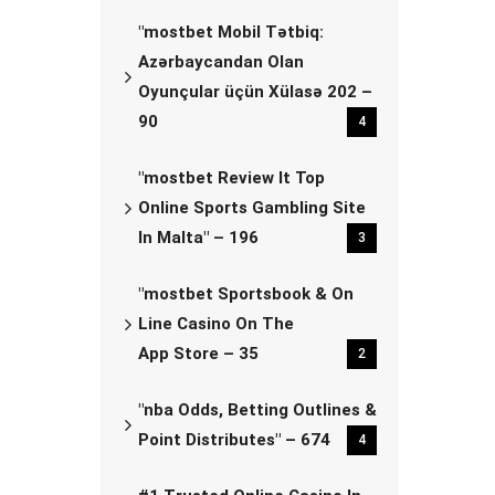
"mostbet Mobil Tətbiq:
Azərbaycandan Olan
Oyunçular üçün Xülasə 202 –
90
4
"mostbet Review It Top
Online Sports Gambling Site
In Malta" – 196
3
"‎mostbet Sportsbook & On
Line Casino On The
App Store – 35
2
"nba Odds, Betting Outlines &
Point Distributes" – 674
4