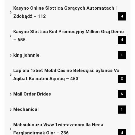
Kasyno Online Slottica Gorących Automatach I
Zdobądź – 112
4
Kasyno Slottica Kod Promocyjny Million Graj Demo
– 655
4
king johnnie
1
Lap əla 1xbet Mobil Casino Bələdçisi: əyləncə Və
Aqibət Kainatını Açmaq – 453
3
Mail Order Brides
6
Mechanical
1
Məhsulunuzu Www 1win-azecom Ilə Necə
Fərqləndirmək Olar – 236
4