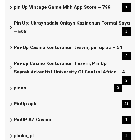
‎pin Up Vintage Game Mhh App Store – 799
1
Pin Up: Ukraynadakı Onlayn Kazinonun Formal Saytı
– 508
2
Pin-Up Casino kontorunun təsviri, pin up az – 51
3
Pin-up Casino Kontorunun Təsviri, Pin Up
Seyrək Adventist University Of Central Africa – 4
2
pinco
3
PinUp apk
21
PinUP AZ Casino
1
plinko_pl
2