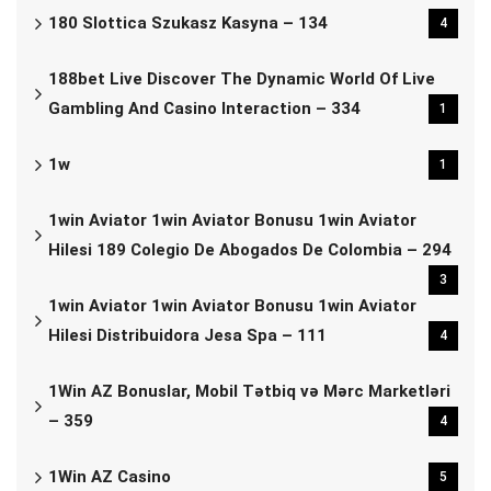
180 Slottica Szukasz Kasyna – 134
4
188bet Live Discover The Dynamic World Of Live
Gambling And Casino Interaction – 334
1
1w
1
1win Aviator 1win Aviator Bonusu 1win Aviator
Hilesi 189 Colegio De Abogados De Colombia – 294
3
1win Aviator 1win Aviator Bonusu 1win Aviator
Hilesi Distribuidora Jesa Spa – 111
4
1Win AZ Bonuslar, Mobil Tətbiq və Mərc Marketləri
– 359
4
1Win AZ Casino
5