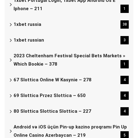
1xbet Portugal Login, 1xbet App Android Os E
Iphone – 211
1
1xbet russia
38
1xbet russian
3
2023 Cheltenham Festival Special Bets Markets »
Which Bookie – 378
1
67 Slottica Online W Kasynie – 278
4
69 Slottica Przez Slottica – 650
4
80 Slottica Slottica Slottica – 227
4
Android və iOS üçün Pin-up kazino proqramı Pin Up
Online Casino Azerbaycan – 219
5