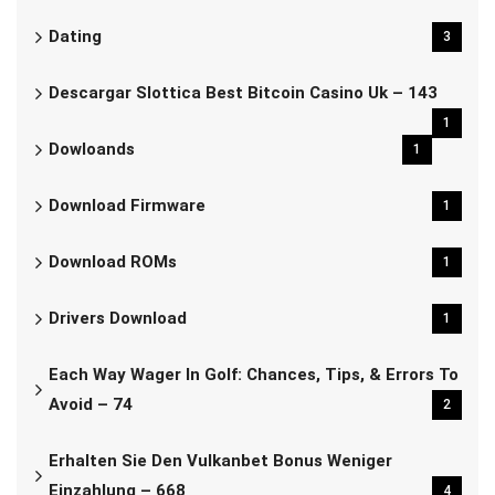
Dating
3
Descargar Slottica Best Bitcoin Casino Uk – 143
1
Dowloands
1
Download Firmware
1
Download ROMs
1
Drivers Download
1
Each Way Wager In Golf: Chances, Tips, & Errors To
Avoid – 74
2
Erhalten Sie Den Vulkanbet Bonus Weniger
Einzahlung – 668
4