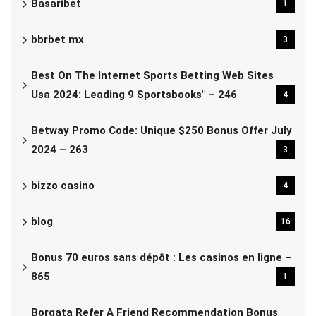
Basaribet
1
bbrbet mx
3
Best On The Internet Sports Betting Web Sites
Usa 2024: Leading 9 Sportsbooks" – 246
4
Betway Promo Code: Unique $250 Bonus Offer July
2024 – 263
3
bizzo casino
4
blog
16
Bonus 70 euros sans dépôt : Les casinos en ligne –
865
1
Borgata Refer A Friend Recommendation Bonus