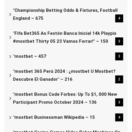
"Championship Betting Odds & Fixtures, Football
England – 675
4
"Fifa Bet365 Ao Festón Banca Inicial 14k Playpix
#mostbet Thirty 05 23 Vamos Forrar!" – 150
3
"mostbet – 457
3
"mostbet 365 Perú 2024 ️: ¿mostbet U Mostbet?
Descubre El Ganador" – 216
2
"mostbet Bonus Code Forbes: Up To $1, 000 New
Participant Promo October 2024 – 136
3
"mostbet Businessman Wikipedia – 15
4