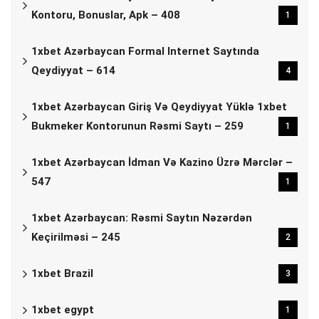
Kontoru, Bonuslar, Apk – 408
1
1xbet Azərbaycan Formal Internet Saytında
Qeydiyyat – 614
4
1xbet Azərbaycan Giriş Və Qeydiyyat Yüklə 1xbet
Bukmeker Kontorunun Rəsmi Saytı – 259
1
1xbet Azərbaycan İdman Və Kazino Üzrə Mərclər –
547
1
1xbet Azərbaycan: Rəsmi Saytın Nəzərdən
Keçirilməsi – 245
2
1xbet Brazil
3
1xbet egypt
1