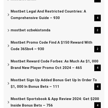
Mostbet Legal And Restricted Countries: A
Comprehensive Guide – 930
4
mostbet ozbekistonda
2
Mostbet Promo Code Find A $150 Reward With
Code 365bv4 – 930
2
Mostbet Reward Code Forbes: As Much As $1, 000
Brand New Player Promo Oct 2024 – 465
4
Mostbet Sign Up Added Bonus Get Up In Order To
$1, 000 In Bonus Bets – 111
4
Mostbet Sportsbook & App Review 2024: Get $200
Inside Bonus Bets – 756
4